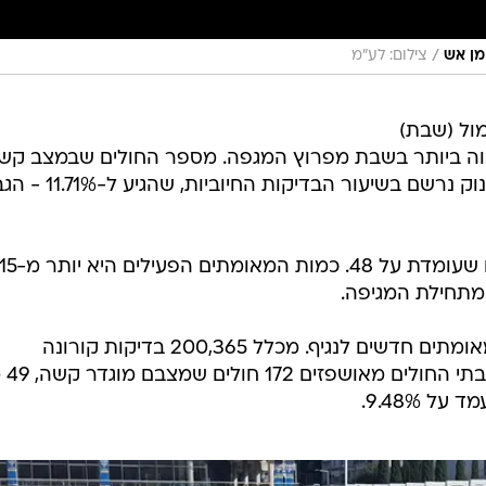
/
מן אש
צילום: לע"מ
ו אתמול (שבת)
גבוה ביותר בשבת מפרוץ המגפה. מספר החולים שבמצב קש
ממשיך לעלות והוא עומד על 205. זינוק נרשם בשיעור הבדיקות 
כמו כן, חלה ירידה בכמות המונשמים שעומדת על 48. כמות המא
מתחילת המגיפה.
במהלך סוף השבוע נמצאו 28,889 מאומתים חדשים לנגיף. מכלל 200,365 בדיקות קורונה
שהתקיימו ,780
ל 9.48%.