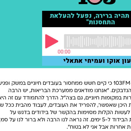
פרופ' נחמן אש אמר היום בריאיון ב-103FM כי קיים חשש ממחסור בעובדים חיוניים במשק ופג
דבקים. "אנחנו מודאגים ממערכת הבריאות, יש הרבה
רות במקומות חיוניים, גם בצה"ל. הדרך להתמודד עם זה היא
היכן שאפשר, להפריד את העובדים, לעבוד מהבית ככל שני
לעשות הקלות מסוימות בהקשר של בידודים בדגש על
מאומתים. בארה"ב קיצרו את תקופת הבידוד ל-5 ימים. זה נראה לנו הרבה ולא ברור לנו על סמ
ת אחרות אבל אני לא בטוח".