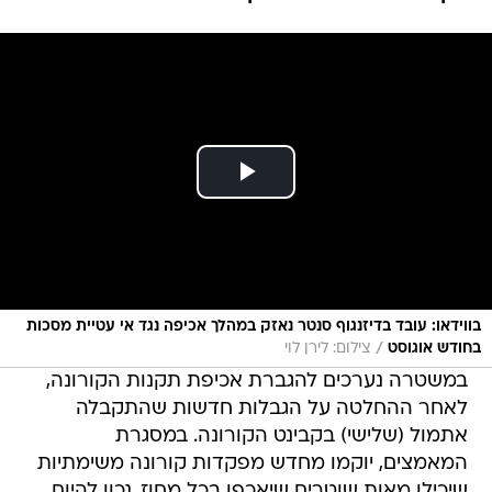
בווידאו: עובד בדיזנגוף סנטר נאזק במהלך אכיפה נגד אי עטיית מסכות
/
בחודש אוגוסט
צילום: לירן לוי
במשטרה נערכים להגברת אכיפת תקנות הקורונה,
לאחר ההחלטה על הגבלות חדשות שהתקבלה
אתמול (שלישי) בקבינט הקורונה. במסגרת
המאמצים, יוקמו מחדש מפקדות קורונה משימתיות
שיכילו מאות שוטרים שיאכפו בכל מחוז. נכון להיום,