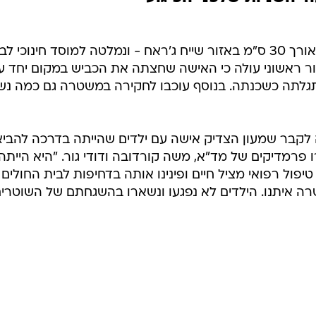
הדוקרת תקפה את הצעירה בסכין באורך 30 ס"מ באזור שייח ג'ראח - ונמלטה למוסד חינוכי 
ר ראשוני עולה כי האישה שחצתה את הכביש במקום יחד ע
תגלתה כשכנתה. בנוסף עוכבו לחקירה במשטרה גם כמה נש
ה לקבר שמעון הצדיק אישה עם ילדים שהייתה בדרכה להביא
פרמדיקים של מד"א, משה קורדובה ודודי גור. "היא הייתה
ול רפואי מציל חיים ופינינו אותה בדחיפות לבית החולים
ה איתנו. הילדים לא נפגעו ונשארו בהשגחתם של השוטרי