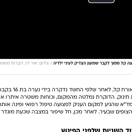
/
צילום: יאיר לוי, דוברות משט
צעירה בת 26 נפצעה היום (רביעי) באורח קל, לאחר שלפי החשד נדקרה בידי נערה ב
תינוק. הדוקרת נמלטה מהמקום, וכוחות משטרה איתרו א
ד"א שהגיע למקום העניק לפצועה טיפול רפואי ופינה אותה
ופים שבעיר. לאחר מכן, חל שיפור במצבה שכעת מוגדר ק
ד השניות שלפני הפיגוע