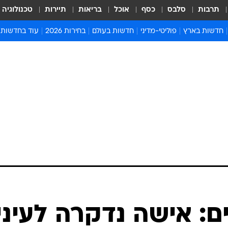
תרבות
סלבס
כסף
אוכל
בריאות
תיירות
טכנולוגיה
חדשות בארץ
פוליטי-מדיני
חדשות בעולם
בחירות 2026
עוד בחדשות
אירועים בארץ
פוליטיקה וממשל
המזרח התיכון
דעות ופרשנויו
חדשות פלילים ומשפט
יחסי חוץ
אירופה
סרי ושלזינגר
חינוך
אמריקה
פרויקטים מיוח
ישראלים בחו"ל
אסיה והפסיפיק
אסור לפספס
בריאות
אפריקה
מדע וסביבה
חברה ורווחה
הנחיות פיקוד 
ארכיון מדורים
זמני כניסת ש
לוח חופשות וח
לוח שנה
חדשות יהדות
ם: אישה נדקרה לעיני
חדשות המשפ