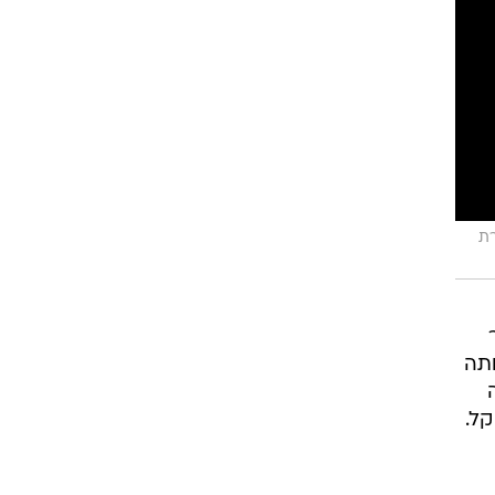
רת
ת 16 בקבר
ותה
ל.