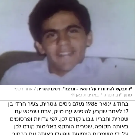
/
"התבקש להתוודות על חטאיו - ונרצח". ניסים שטרית
אתר רשמי,
מתוך "רב הנסתר", באדיבות כאן 11
בחודש ינואר 1986 נעלם ניסים שטרית, צעיר חרדי בן
17 לאחר שקבע להיפגש עם מייק, אדם שנפגש עם
שטרית וחבריו שבוע קודם לכן. לפי עדויות ופרסומים
באותה תקופה, שטרית הותקף באלימות קודם לכן
על ידי משמרות הצניעות שפעלו באותה עת ברחוב