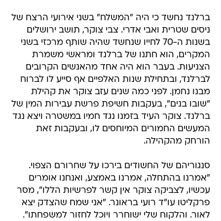
ברלנד נחשד כי היה "המשלח" בשני אירועי הרצח של
ניסים שטרית ואבי אדרי. צבי צוקר, תושב ירושלים
בשנות ה-70 לחייו שנחשד שהיה שותף מרכזי בשני
המקרים, הוא חתנו של ברלנד ומראשי משמרת
הצניעות. בעבר הוא היה אחד מהאנשים הקרובים
לברלנד, ובתחילת שנות האלפיים אף סייע לו לברוח
מבנו נחמן. לפני כמה שנים עזב צוקר את קהילת
"שובו בנים", בעקבות חשיפת פרשת עבירות המין של
ברלנד. צוקר העיד בזמנו נגד חמיו במשטרה ויצא נגד
המעשים החמורים המיוחסים לו, ובעקבות זאת
הורחק מהקהילה.
סנגוריהם של החשודים בירכו על שחרורם הצפוי.
"אמרנו בהתחלה, אמרנו באמצע, ואנחנו אומרים
עכשיו, לצביקה צוקר אין קשר לפרשיות הללו", מסר
פרקליטו עו"ד רועי בראונר. "אני שמח שהצדק יצא
לאור. והלקוח שלי ישוחרר ויוכל לחזור למשפחתו".