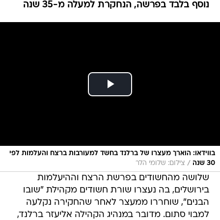
נוסף בלבד בפרשה, הנחקרת למעלה מ-35 שנה
בווידאו: הוארך מעצרו של ברלנד בחשד למעורבות ברצח והעלמות לפי
/
30 שנה
צילום: שלומי הלר
שלושה מהחשודים בפרשת הרצח וההיעלמות
בירושלים, בה נעצרו שורת חשודים מקהילת "שובו
הבנים", שוחררו ממעצר לאחר שהחקירה נקלעה
למבוי סתום. מדובר במנהיג הקהילה אליעזר ברלנד,