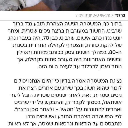
/
ברלנד
פלאש 90, יונתן זינדל
בתוך כך, המשטרה הגישה הצהרת תובע נגד ברוך
שרביט, החשוד במעורבות ברצח ניסים שטרית, ומחר
יוגש נגדו כתב אישום. שרביט, כבן 70, היה בעברו נהג
של להקת כוורת, והצטרף לקהילה החרדית בשנות
ה-80. במהלך השנים עסק ככותב מזוזות ותפילין
ובשנים האחרונות היה מעורב פחות בקהילה, אך
נותר נאמן לברלנד עד לעצם היום הזה.
נציגת המשטרה אמרה בדיון כי "היום אנחנו יכולים
לומר שהוא חשוג בכך שיחג עם אחרים רצח את
ניסים שטרית, זאת לאחר שניסים שטרית הובל ליער
אשתאול, בסמוך לקבר דן, והתבקש על ידי שרביט
ואחרים להתוודות על 'חטאיו' - ולאחר מכן נרצח".
לפי המשטרה הצהרת התובע ואישומים נגדו
מתבססים על הודאות וגרסאות שמסר, אך לא ראיות