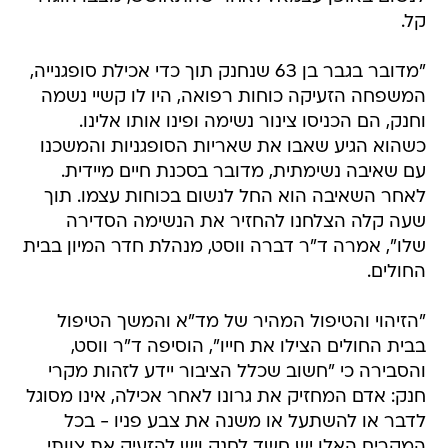
קל.
"מדובר בגבר בן 63 שנחנק תוך כדי אכילת סופגנייה,
המשפחה הזעיקה כוחות רפואה, היו לו קשיי נשמה
וחנק, הם הכניסו צינור נשימה ופינו אותו אלינו.
כשהוא הגיע שאבו את שאריות הסופגניות והמשכנו
עם שאיבה נשימתית, מדובר בסכנת חיים מיידית.
לאחר השאיבה הוא החל לנשום בכוחות עצמו. תוך
שעה קלה הצלחנו להחזיר את הנשימה הסדירה
שלו", אמרה ד"ר דברה ווסט, מנהלת חדר המיון בבית
החולים.
"הזיהוי והטיפול המהיר של מד"א והמשך הטיפול
בבית החולים הצילו את חייו", הוסיפה ד"ר ווסט,
והסבירה כי "חשוב שכלל הציבור יידע לזהות מקרי
חנק: אדם המחזיק את גרונו לאחר אכילה, אינו מסוגל
לדבר או להשתעל או משנה את צבע פניו - בכל
המקרים האלו יש חשד לחנק ויש להזעיק את צוותי