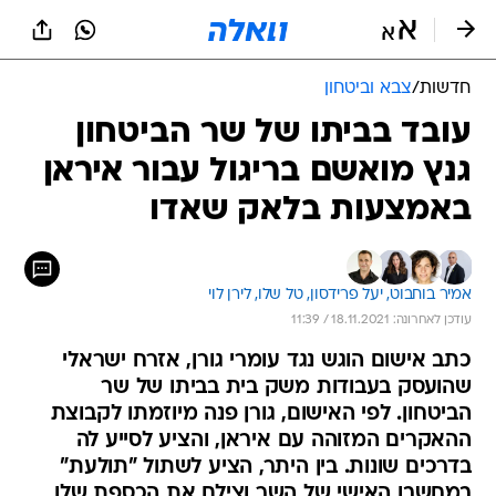
חדשות
/
צבא וביטחון
עובד בביתו של שר הביטחון
גנץ מואשם בריגול עבור איראן
באמצעות בלאק שאדו
אמיר בוחבוט, 
יעל פרידסון, 
טל שלו, 
לירן לוי
עודכן לאחרונה: 18.11.2021 / 11:39
כתב אישום הוגש נגד עומרי גורן, אזרח ישראלי
שהועסק בעבודות משק בית בביתו של שר
הביטחון. לפי האישום, גורן פנה מיוזמתו לקבוצת
ההאקרים המזוהה עם איראן, והציע לסייע לה
בדרכים שונות. בין היתר, הציע לשתול "תולעת"
במחשבו האישי של השר וצילם את הכספת שלו