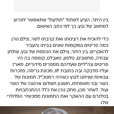
בין היתר, הציע לשתול "תולעת" שתאפשר לפרוץ
למחשב של גנץ, כך לפי כתב האישום.
כדי להוכיח את רצינותו ואת קרבתו לשר, צילם גורן
כמה פריטים במקומות שונים בביתו והעביר
להאקרים. בין היתר, צילם את הכספת של גנץ, שולחן
עבודה, מחשבים, טלפון, טאבלט, קופסה בה היו
פריטים צה"ליים שעליהם מספרים סידוריים, מארז
ועליו מדבקה ובה כתובת IP, מכונת גריסה, מזכרות
צבאיות שניתנו לגנץ כשהיה רמטכ"ל, תמונות של
השר ובני משפחתו, חשבון תשלום ארנונה של השר
ועוד. לאחר מכן, מחק גורן את כלל ההתכתבויות
בטלגרם עם ההאקר ואת התמונות ממכשיר הסלולרי
שלו.