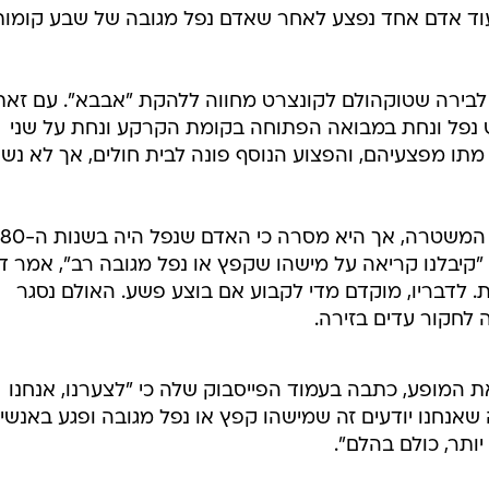
המייל האדום
 ועוד אדם אחד נפצע לאחר שאדם נפל מגובה של שבע קומות
בירה שטוקהולם לקונצרט מחווה ללהקת "אבבא". עם זאת
 נפל ונחת במבואה הפתוחה בקומת הקרקע ונחת על שני
 מתו מפצעיהם, והפצוע הנוסף פונה לבית חולים, אך לא נ
אף אחד מהקורבנות לא זוהה על ידי המשטרה, אך היא מסרה כי האדם שנפל היה בשנות ה-80
ורבן השני בשנות ה-60 לחייו. "קיבלנו קריאה על מישהו שקפץ או נפל מגובה רב", אמר
 לדבריו, מוקדם מדי לקבוע אם בוצע פשע. האולם נסגר
 לחקור עדים בזירה.
ה את המופע, כתבה בעמוד הפייסבוק שלה כי "לצערנו, אנחנו
מה שאנחנו יודעים זה שמישהו קפץ או נפל מגובה ופגע באנשי
ותר, כולם בהלם".