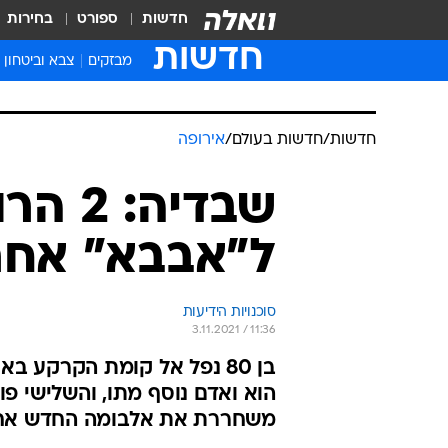
חדשות
ספורט
בחירות
חדשות
מבזקים
צבא וביטחון
חדשות
/
חדשות בעולם
/
אירופה
שבדיה
ל"אבבא" אחר
סוכנויות הידיעות
3.11.2021 / 11:36
בן 80 נפל אל קומת הקרקע ב
הוא ואדם נוסף מתו, והשלישי פ
משחררת את אלבומה החדש אחרי 40 שנות ה