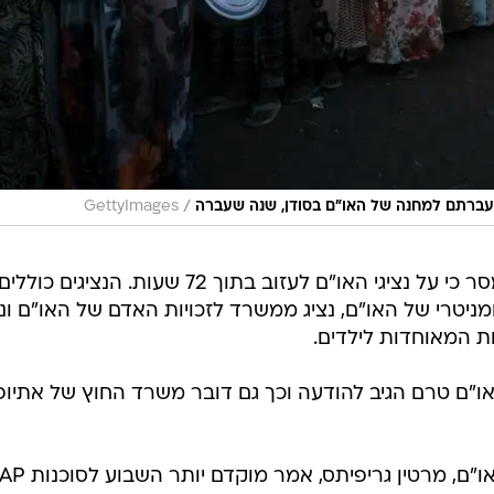
/
העברתם למחנה של האו"ם בסודן, שנה שעברה
GettyImages
בהודעת משרד החוץ של המדינה נמסר כי על נציגי האו"ם לעזוב בתוך 72 שעות. הנציגים כוללים
ניטרי של האו"ם, נציג ממשרד לזכויות האדם של האו"ם ונצ
ת המאוחדות לילדים.
או"ם טרם הגיב להודעה וכך גם דובר משרד החוץ של אתיופי