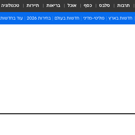
תרבות
סלבס
כסף
אוכל
בריאות
תיירות
טכנולוגיה
חדשות בארץ
פוליטי-מדיני
חדשות בעולם
בחירות 2026
עוד בחדשות
אירועים בארץ
פוליטיקה וממשל
המזרח התיכון
דעות ופרשנויו
חדשות פלילים ומשפט
יחסי חוץ
אירופה
סרי ושלזינגר
חינוך
אמריקה
פרויקטים מיוח
ישראלים בחו"ל
אסיה והפסיפיק
אסור לפספס
בריאות
אפריקה
מדע וסביבה
חברה ורווחה
הנחיות פיקוד 
ארכיון מדורים
זמני כניסת ש
לוח חופשות וח
לוח שנה
חדשות יהדות
חדשות המשפ