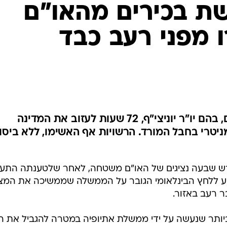
המייל האדום
שת בכירים מהאו"ם
 מפני רעב כבד
אדיס אבבה הקציבה ל-7 בכירים, בהם יו"ר יוניצי"ף, 72 שעות לעזוב את המדינה
טרי בחבל המורד. הרשויות אף האשימו, ללא ביסוס
תגרש שבעה נציגים של האו"ם משטחה, לאחר שלטענתה התער
רקע ללחץ הבינלאומי הגובר על הממשלה שממשיכה את המצ
ר רעב באזור.
ביותר שנעשה על ידי ממשלת אתיופיה במטרה להגביל את ה