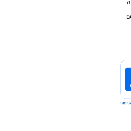
ה
 משם
שימוש