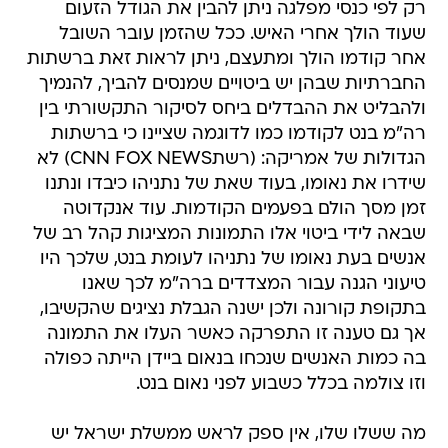
רק לפי כנסי מפלגה ניתן להבין את הגודל הזעום
שעוד הולך אחרי האיש. ככל שהזמן עובר השובל
אחר קודמו הולך ומתעצם, ניתן לראות זאת ברשתות
החברתיות שבהן יש ביטויים שמנסים להביך, להנמיך
ולהבליט את ההבדלים ביחס לסיקור התקשורתי בין
רה"מ בנט לקודמו כמו לדוגמה שציינו כי ברשתות
הגדולות של אמריקה: (רשתCNN FOX NEWS) לא
שידרו את נאומו, בעוד שאת של נתניהו כיבדו ונתנו
זמן מסך הולם בפעמים הקודמות. עוד אנקדוטה
שבאה לידי ביטוי אלו התמונות המציגות קהל רב של
אנשים בעת נאומו של נתניהו לעומת בנט, שלכך היו
טיעוני הגנה עבור המצדדים ברה"מ לכך שאנו
בתקופת קורונה ולכן ישנה הגבלת נציגים שהקשיבו,
אך גם טענה זו התפרקה כאשר העלו את התמונה
בה כמות האנשים שנכחו בנאום ביידן הייתה כפולה
וזו צולמה בכלל כשבוע לפני נאום בנט.
מה ששלו שלו, אין ספק לראש ממשלת ישראל יש