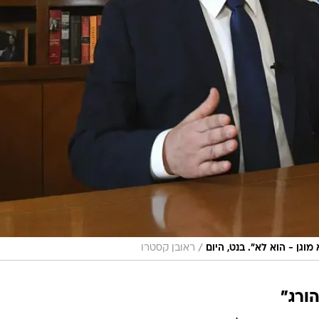
/
גן - הוא לא". בנט, היום
ראובן קסטרו
הורג"