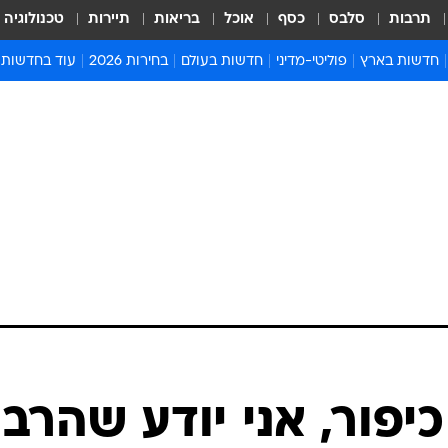
תרבות
סלבס
כסף
אוכל
בריאות
תיירות
טכנולוגיה
חדשות בארץ
פוליטי-מדיני
חדשות בעולם
בחירות 2026
עוד בחדשות
אירועים בארץ
פוליטיקה וממשל
המזרח התיכון
דעות ופרשנויו
חדשות פלילים ומשפט
יחסי חוץ
אירופה
סרי ושלזינגר
חינוך
אמריקה
פרויקטים מיוח
ישראלים בחו"ל
אסיה והפסיפיק
אסור לפספס
בריאות
אפריקה
מדע וסביבה
חברה ורווחה
הנחיות פיקוד 
ארכיון מדורים
זמני כניסת ש
לוח חופשות וח
לוח שנה
חדשות יהדות
כיפור, אני יודע שהרב
חדשות המשפ