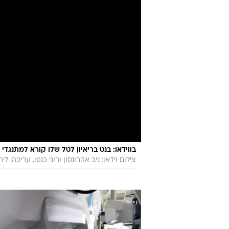
בווידאו: בנט בריאיון לטל שלו קורא למתנגדי 
צילום וידאו: ניב אהרונסון ורוני כנפו, עריכה: לי