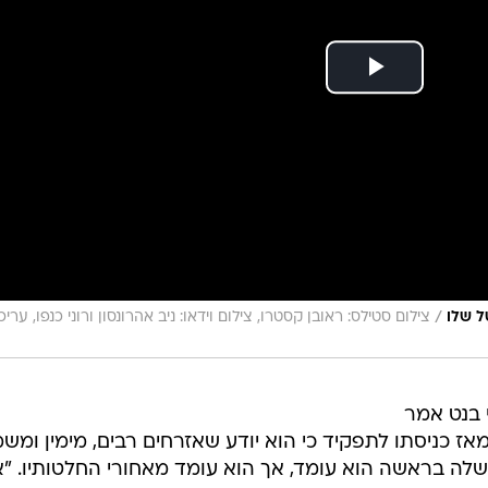
/
ל שלו
צילום סטילס: ראובן קסטרו, צילום וידאו: ניב אהרונסון ורוני כנפו, עריכ
 בנט אמר
 מאז כניסתו לתפקיד כי הוא יודע שאזרחים רבים, מימין ומש
משלה בראשה הוא עומד, אך הוא עומד מאחורי החלטותיו. "א