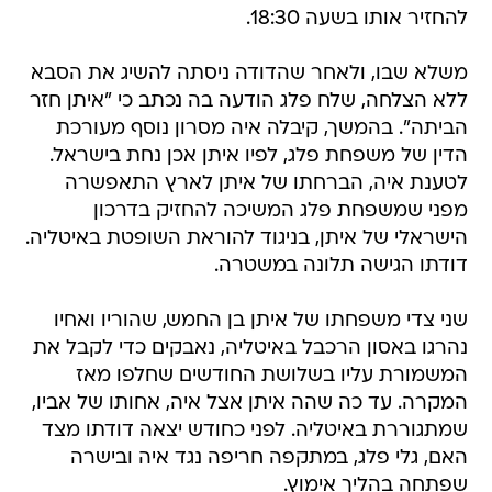
להחזיר אותו בשעה 18:30.
משלא שבו, ולאחר שהדודה ניסתה להשיג את הסבא
ללא הצלחה, שלח פלג הודעה בה נכתב כי "איתן חזר
הביתה". בהמשך, קיבלה איה מסרון נוסף מעורכת
הדין של משפחת פלג, לפיו איתן אכן נחת בישראל.
לטענת איה, הברחתו של איתן לארץ התאפשרה
מפני שמשפחת פלג המשיכה להחזיק בדרכון
הישראלי של איתן, בניגוד להוראת השופטת באיטליה.
דודתו הגישה תלונה במשטרה.
שני צדי משפחתו של איתן בן החמש, שהוריו ואחיו
נהרגו באסון הרכבל באיטליה, נאבקים כדי לקבל את
המשמורת עליו בשלושת החודשים שחלפו מאז
המקרה. עד כה שהה איתן אצל איה, אחותו של אביו,
שמתגוררת באיטליה. לפני כחודש יצאה דודתו מצד
האם, גלי פלג, במתקפה חריפה נגד איה ובישרה
שפתחה בהליך אימוץ.