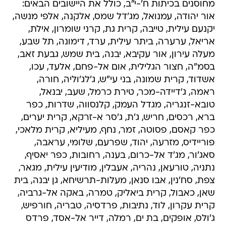
מחוסנים בכיתות ח'-י"ב, כולל את היישובים הבאים:
אור יהודה, עמנואל, מג'דל שמס, אלקנה, אלפי מנשה,
יקנעם עילית, טייבה, קרית גת, קרני שומרון, אילת,
אריאל, ערערה, ביתר עילית, ערד, דימונה, תל שבע,
מעלה עירון, אור עקיבא, יבנה, בית שמש, גבעת זאב,
בסמ"ה, חצור הגלילית, אום אל-פחם, אלעד, עכו,
אשדוד, קרית שמונה, בני עי"ש, ג'לג'וליה, חורה,
ראמה, ג'דיידה-מכר, טירת כרמל, שעב, יבנאל,
טובא-זנגריה, מגדל העמק, קלנסווה, שדרות, כפר
ברא, רכסים, חריש, ג'ת, ג'סר א-זרקא, קרית יערים,
כפר קאסם, פסוטה, זמר, נחף, מעיליא, קרית מלאכי,
פוריידיס, מזרעה, יהוד, שפרעם, שלומי, עראבה,
סאג'ור, מג'ד אל-כרום, בענה, רחובות, כפר יאסיף,
נתניה, טורעאן, נהריה, אעבלין, מודיעין עילית, מגאר,
צפת, סח'נין, אבו סנאן, מעלות-תרשיחא, גן יבנה, בית
שאן, כאבול, קרית ביאליק, טמרה, באקה אל-גרביה,
קרית עקרון, לוד, נתיבות, פרדסיה, טבריה, חורפיש,
ג'ולס, אופקים, בת ים, רמלה, דייר אל-אסד, פרדס