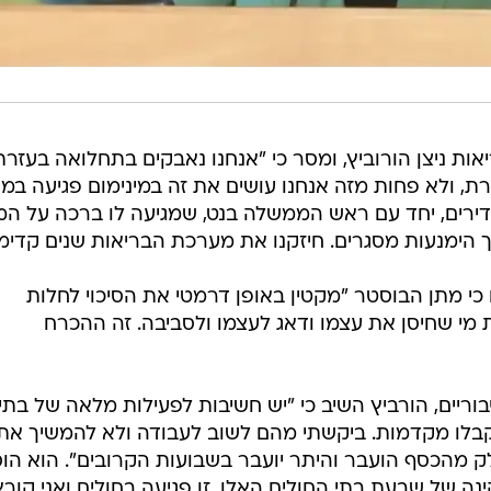
ת ניצן הורוביץ, ומסר כי "אנחנו נאבקים בתחלואה בעזרת
רת, ולא פחות מזה אנחנו עושים את זה במינימום פגיעה במ
דירים, יחד עם ראש הממשלה בנט, שמגיעה לו ברכה על ה
תוך הימנעות מסגרים. חיזקנו את מערכת הבריאות שנים קדימ
י מתן הבוסטר "מקטין באופן דרמטי את הסיכוי לחלות
מי שחיסן את עצמו ודאג לעצמו ולסביבה. זה ההכרח
ריים, הורביץ השיב כי "יש חשיבות לפעילות מלאה של בתי
יקבלו מקדמות. ביקשתי מהם לשוב לעבודה ולא להמשיך את
ק מהכסף הועבר והיתר יועבר בשבועות הקרובים". הוא הוס
ינה של שבעת בתי החולים האלו. זו פגיעה בחולים ואני קורא