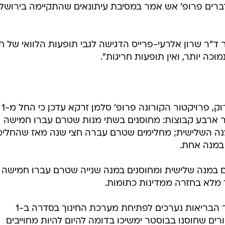
רים פרופ' אש אמר במסיבת עיתונאים שהתקיימה בירושלי
 ד"ר שרון אלרעי-פרייס הדגישה לגבי תופעות הלוואי של חי
וכה יותר, ואין תופעות חריגות".
בנוגע להגדרות החדשות של התו הירוק, פרויקטור הקורונה פרופ' סלמן זרקא עדכן כי החל מ-1
ר ארבע קבוצות: מחוסנים בשתי מנות שטרם עברו חמישה
נה השלישית; מחלימים שטרם עברה חצי שנה מאז שהחלימו
 במנה אחת.
מבר מחוסנים במנה שלישית ומחוסנים במנה שנייה שטרם עברו חמישה
 מלא בחזרה ממדינות כתומות.
בנוסף, פרופ' זרקא הבהיר כי במשרד הבריאות נערכים לפתיחת מערכת החינוך בסדרה ב-1
ים שחוסנו בבוסטר ימשיכו בדומה להיום להיות מחוייבים