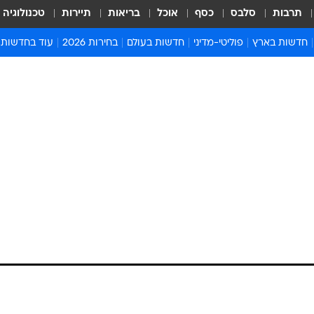
תרבות
סלבס
כסף
אוכל
בריאות
תיירות
טכנולוגיה
חדשות בארץ
פוליטי-מדיני
חדשות בעולם
בחירות 2026
עוד בחדשות
אירועים בארץ
פוליטיקה וממשל
המזרח התיכון
דעות ופרשנויו
חדשות פלילים ומשפט
יחסי חוץ
אירופה
סרי ושלזינגר
חינוך
אמריקה
פרויקטים מיוח
ישראלים בחו"ל
אסיה והפסיפיק
אסור לפספס
בריאות
אפריקה
מדע וסביבה
חברה ורווחה
הנחיות פיקוד 
ארכיון מדורים
זמני כניסת ש
לוח חופשות וח
לוח שנה
חדשות יהדות
חדשות המשפ