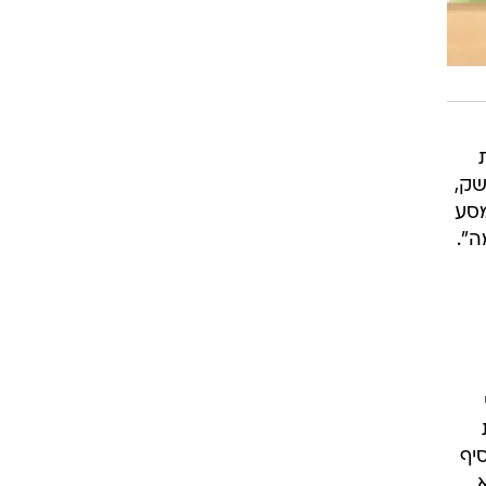
שק,
מסע
ה".
יף