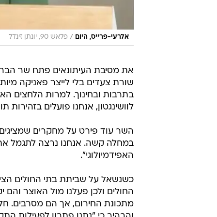
/
אלרעי-פרייס, היום
פלאש 90, יונתן זינדל
את מסיבת העיתונאים פתח שר הבריאו
שורת צעדים בלי לייצר פאניקה מיות
בתרבות ובחינוך. למרות הלחצים הא
לוושינגטון, אנחנו פועלים בזהירות 
השר עוד פירט על מחקרים שמציגים כ
במחלה קשה. אנחנו נרצה לתגמל את 
האפידמיולוגי".
כשנשאל על שביתת בתי החולים הציבו
החולים ולכן פעלנו מול האוצר והם 
מתכונת החירום, אך הם מסרבים. חל
והבהיר כי "נתנו פתרון לפעילות התק