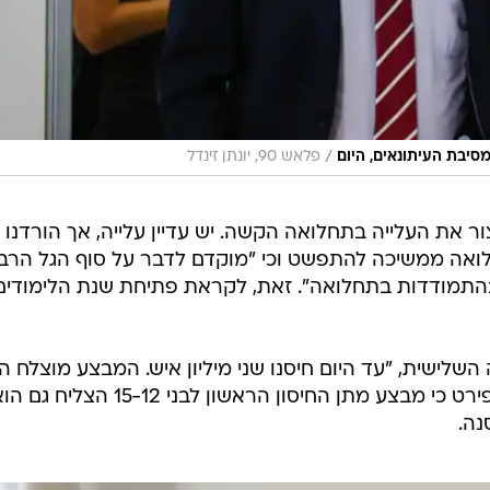
/
מסיבת העיתונאים, היום
פלאש 90, יונתן זינדל
ור את העלייה בתחלואה הקשה. יש עדיין עלייה, אך הורדנו 
לואה ממשיכה להתפשט וכי "מוקדם לדבר על סוף הגל הרביע
התמודדות בתחלואה". זאת, לקראת פתיחת שנת הלימודים
שלישית, "עד היום חיסנו שני מיליון איש. המבצע מוצלח הן
בקצב שלו והן בתוצאותיו". הוא עוד פירט כי מבצע מתן החיסון הראשון לבני 15-12
נה.