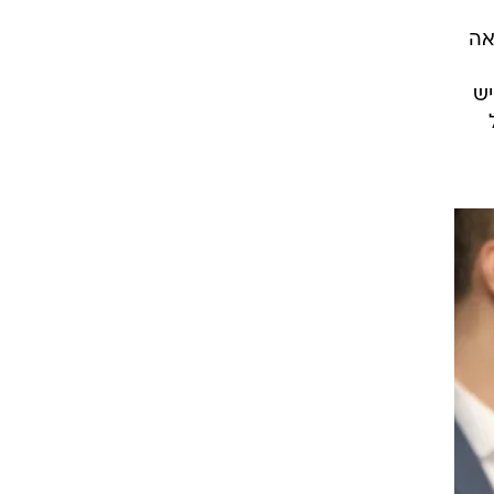
אה
יש