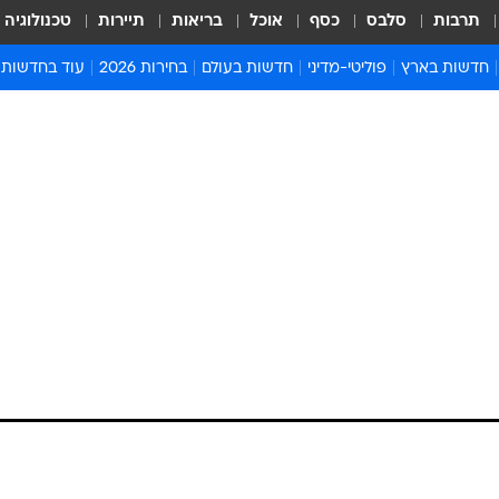
תרבות
סלבס
כסף
אוכל
בריאות
תיירות
טכנולוגיה
חדשות בארץ
פוליטי-מדיני
חדשות בעולם
בחירות 2026
עוד בחדשות
אירועים בארץ
פוליטיקה וממשל
המזרח התיכון
דעות ופרשנויו
חדשות פלילים ומשפט
יחסי חוץ
אירופה
סרי ושלזינגר
חינוך
אמריקה
פרויקטים מיוח
ישראלים בחו"ל
אסיה והפסיפיק
אסור לפספס
בריאות
אפריקה
מדע וסביבה
חברה ורווחה
הנחיות פיקוד 
ארכיון מדורים
זמני כניסת ש
לוח חופשות וח
לוח שנה
חדשות יהדות
חדשות המשפ