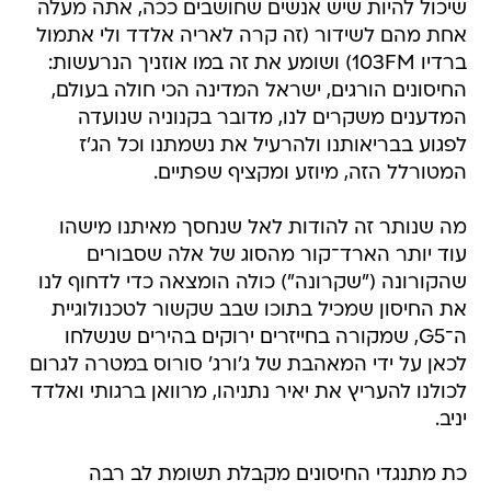
שיכול להיות שיש אנשים שחושבים ככה, אתה מעלה
אחת מהם לשידור (זה קרה לאריה אלדד ולי אתמול
ברדיו 103FM) ושומע את זה במו אוזניך הנרעשות:
החיסונים הורגים, ישראל המדינה הכי חולה בעולם,
המדענים משקרים לנו, מדובר בקנוניה שנועדה
לפגוע בבריאותנו ולהרעיל את נשמתנו וכל הג'ז
המטורלל הזה, מיוזע ומקציף שפתיים.
מה שנותר זה להודות לאל שנחסך מאיתנו מישהו
עוד יותר הארד־קור מהסוג של אלה שסבורים
שהקורונה ("שקרונה") כולה הומצאה כדי לדחוף לנו
את החיסון שמכיל בתוכו שבב שקשור לטכנולוגיית
ה־G5, שמקורה בחייזרים ירוקים בהירים שנשלחו
לכאן על ידי המאהבת של ג'ורג' סורוס במטרה לגרום
לכולנו להעריץ את יאיר נתניהו, מרוואן ברגותי ואלדד
יניב.
כת מתנגדי החיסונים מקבלת תשומת לב רבה