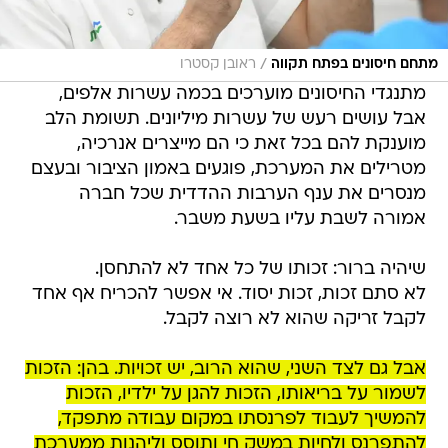
/
מתחם חיסונים בפתח תקווה
ראובן קסטרו
מתנגדי החיסונים מוערכים בכמה עשרות אלפים,
אבל עושים רעש של עשרות מיליונים. תשומת הלב
מוענקת להם בכל זאת כי הם מייצרים אנרכיה,
מטרילים את המערכת, פוגעים באמון הציבור ובעצם
מנסרים את ענף הערבות ההדדית שכל חברה
אמורה לשבת עליו בשעת משבר.
שיהיה ברור: זכותו של כל אחד לא להתחסן.
לא סתם זכות, זכות יסוד. אי אפשר להכריח אף אחד
לקבל זריקה שהוא לא רוצה לקבל.
אבל גם לצד השני, שהוא הרוב, יש זכויות. בהן: הזכות
לשמור על בריאותו, הזכות להגן על ילדיו, הזכות
להמשיך לעבוד לפרנסתו במקום עבודה מתפקד,
להתפרנס ולחיות במשק חי ותוסס וליהנות ממערכת