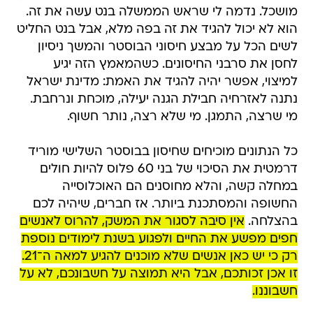
מושכל. נדמה לי שראש הממשלה בנט עשה את זה.
הוא לא יכול להגיד את זה בפה מלא, אבל בנט החליט
לשים הכל על מבצע חיסוני הבוסטר והמשך ניסיון
לחסן את סרבני החיסונים. כשהמאמץ הזה יגיע
למיצוי, אפשר יהיה להגיד את האמת: מדינת ישראל
נתנה לאזרחיה חבילת הגנה יעילה, מוכחת ונרחבת.
מי שרצה, התמגן. מי שלא רצה, נותר חשוף.
כל הנתונים מוכיחים שחיסון בבוסטר השלישי מוריד
דרמטית את הסיכוי של בני 60 פלוס להיות חולים
במחלה קשה, והלא מחוסנים הם האוכלוסייה
החשופה והמסתכנת ביותר. אז חברים, שיהיה לכם
בהצלחה.
אין סיבה לסגור את המשק, להרוס לאנשים
חפים מפשע את החיים ולפגוע בשנת לימודים נוספת
רק כי יש כאן אנשים שלא מוכנים להגיע למאה ה־21.
זו אכן זכותכם, אבל היא תמוצה על חשבונכם, לא על
חשבוננו.