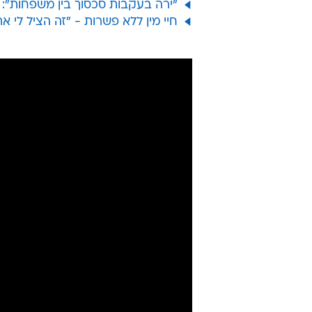
"ירה בעקבות סכסוך בין משפחות": בן 17 מואשם ברצח ב
חיי מין ללא פשרות - "זה הציל לי את