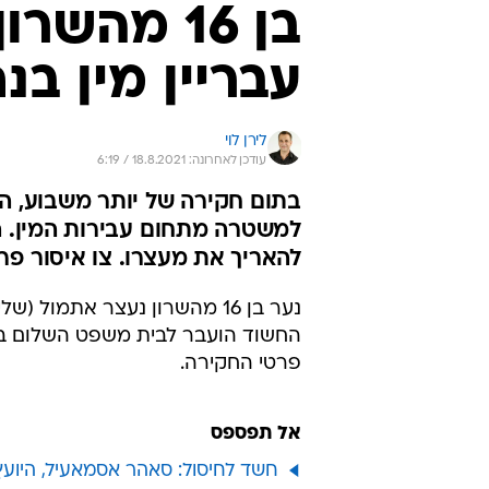
בן 16 מהש
עבריין מין בנ
לירן לוי
עודכן לאחרונה: 18.8.2021 / 6:19
למשטרה מתחום עבירות המין.
להאריך את מעצרו. צו איסור פר
החשוד הועבר לבית משפט השלום בפת
פרטי החקירה.
אל תפספס
חשד לחיסול: סאהר אסמאעיל, היועץ