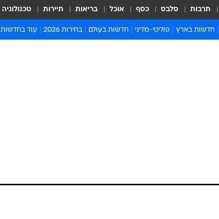
תרבות
סלבס
כסף
אוכל
בריאות
תיירות
טכנולוגיה
חדשות בארץ
פוליטי-מדיני
חדשות בעולם
בחירות 2026
עוד בחדשות
אירועים בארץ
פוליטיקה וממשל
המזרח התיכון
דעות ופרשנויו
חדשות פלילים ומשפט
יחסי חוץ
אירופה
סרי ושלזינגר
חינוך
אמריקה
פרויקטים מיוח
ישראלים בחו"ל
אסיה והפסיפיק
אסור לפספס
בריאות
אפריקה
מדע וסביבה
חברה ורווחה
הנחיות פיקוד 
ארכיון מדורים
זמני כניסת ש
לוח חופשות וח
לוח שנה
חדשות יהדות
חדשות המשפ