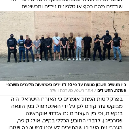
שודדים מהם כסף או טלפונים ניידים ותכשיטים.
היו מגישים חשבון מנופח עד פי 10 לתיירים באמצעות מלצרים משתפי
/
פעולה. החשודים
אתר רשמי, מערכת וואלה!
בפרקליטות המחוז אומרים כי האזרח הישראלי היה
מבוקש עוד קודם לכן על ידי האינטרפול, בגין הונאה
בנקאית, וכי בין העצורים גם אזרחי אוקראינה
ואזרבייג'ן. לדברי התובע הכללי בקייב, אולג קיפר,
העבריינים העריכו שהתיירים לא יפנו למשטרה ויעזבו