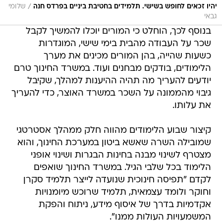
/
יהיו זכאים לחופש בשישי. תלמידים בחטיבת ביניים בפרדס חנה
שלומי
גבאי
בנוסף לכך, הוחלט כי המורים יוכלו להמשיך לקבל
שכר על העבודה מהבית בימי שישי, המוגדרות
כשעות שהייה, בהן המורים מכינים את מערך
הלימודים, בודקים מבחנים ועוד. במשרד החינוך טרם
יודעים להעריך מה תהיה ההיענות למהלך, שקיבל
גיבוי מהממונה על השכר במשרד האוצר, כדי להעריך
את עלותו.
קיצור שבוע הלימודים מהווה חלק ממהלך אסטרטגי
שמובילה השרה שאשא ביטון במערכת החינוך, והוא
מצטרף לשינוי מבנה בחינות הבגרות ושינוי אופני
הלימוד בכל שלבי הגיל. במשרד החינוך שואפים
לקדם "תפיסה חינוכית שנועדה לייצר תלמיד סקרן
וחוקר ולומד עצמאית, תלמיד שרוכש מיומנויות
אקדמיות בדרך של איסוף מידע, ניתוח והפקת
המשמעויות העולות ממנו".