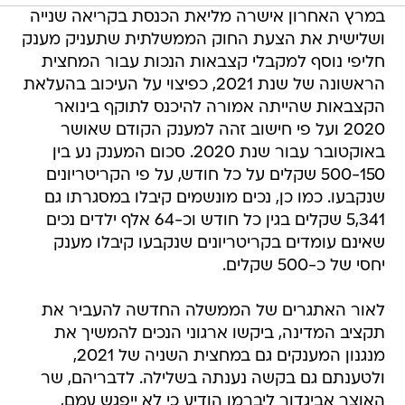
במרץ האחרון אישרה מליאת הכנסת בקריאה שנייה
ושלישית את הצעת החוק הממשלתית שתעניק מענק
חליפי נוסף למקבלי קצבאות הנכות עבור המחצית
הראשונה של שנת 2021, כפיצוי על העיכוב בהעלאת
הקצבאות שהייתה אמורה להיכנס לתוקף בינואר
2020 ועל פי חישוב זהה למענק הקודם שאושר
באוקטובר עבור שנת 2020. סכום המענק נע בין
500-150 שקלים על כל חודש, על פי הקריטריונים
שנקבעו. כמו כן, נכים מונשמים קיבלו במסגרתו גם
5,341 שקלים בגין כל חודש וכ-64 אלף ילדים נכים
שאינם עומדים בקריטריונים שנקבעו קיבלו מענק
יחסי של כ-500 שקלים.
לאור האתגרים של הממשלה החדשה להעביר את
תקציב המדינה, ביקשו ארגוני הנכים להמשיך את
מנגנון המענקים גם במחצית השניה של 2021,
ולטענתם גם בקשה נענתה בשלילה. לדבריהם, שר
האוצר אביגדור ליברמן הודיע כי לא ייפגש עמם,