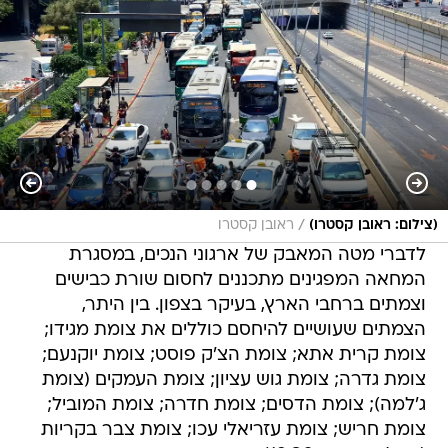
/
(צילום: ראובן קסטרו)
ראובן קסטרו
לדברי מטה המאבק של ארגוני הנכים, במסגרת
המחאה המפגינים מתכננים לחסום שורת כבישים
וצמתים ברחבי הארץ, בעיקר בצפון. בין היתר,
הצמתים שעושיים להיחסם כוללים את צומת מגידו;
צומת קרית אתא; צומת הצ'ק פוסט; צומת יוקנעם;
צומת גדרה; צומת גוש עציון; צומת העמקים (צומת
ג'למה); צומת הדסים; צומת חדרה; צומת המוביל;
צומת חריש; צומת עזריאלי עכו; צומת צבר בקריות