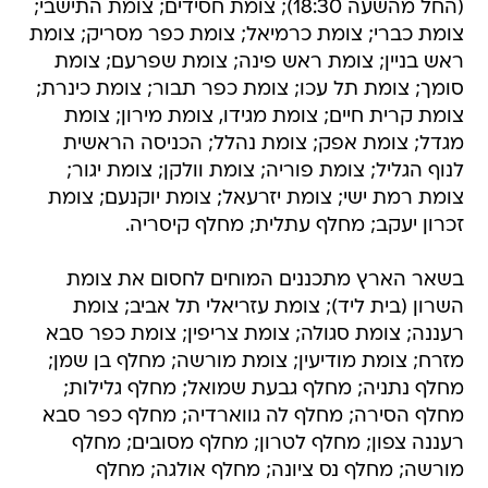
(החל מהשעה 18:30); צומת חסידים; צומת התישבי;
צומת כברי; צומת כרמיאל; צומת כפר מסריק; צומת
ראש בניין; צומת ראש פינה; צומת שפרעם; צומת
סומך; צומת תל עכו; צומת כפר תבור; צומת כינרת;
צומת קרית חיים; צומת מגידו, צומת מירון; צומת
מגדל; צומת אפק; צומת נהלל; הכניסה הראשית
לנוף הגליל; צומת פוריה; צומת וולקן; צומת יגור;
צומת רמת ישי; צומת יזרעאל; צומת יוקנעם; צומת
זכרון יעקב; מחלף עתלית; מחלף קיסריה.
בשאר הארץ מתכננים המוחים לחסום את צומת
השרון (בית ליד); צומת עזריאלי תל אביב; צומת
רעננה; צומת סגולה; צומת צריפין; צומת כפר סבא
מזרח; צומת מודיעין; צומת מורשה; מחלף בן שמן;
מחלף נתניה; מחלף גבעת שמואל; מחלף גלילות;
מחלף הסירה; מחלף לה גווארדיה; מחלף כפר סבא
רעננה צפון; מחלף לטרון; מחלף מסובים; מחלף
מורשה; מחלף נס ציונה; מחלף אולגה; מחלף