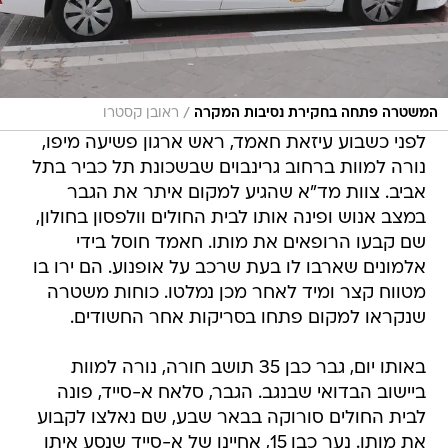
/
המשטרה פתחה בחקירת נסיבות המקרה
ראובן קסטרו
לפני כשבוע עיזאת חאמד, ראש ארגון פשיעה מיפו,
נורה למוות ברחוב גרינבוים שבשכונת תל כביר בתל
אביב. צוות מד"א שהגיע למקום איתר את הגבר
במצב אנוש ופינה אותו לבית החולים וולפסון בחולון,
שם קבעו הרופאים את מותו. חאמד חוסל בידי
אלמונים שארבו לו בעת שרכב על אופנוע. הם ירו בו
מטווח קצר ומיד לאחר מכן נמלטו. כוחות משטרה
שנקראו למקום פתחו בסריקות אחר החשודים.
באותו יום, גבר כבן 35 תושב חורה, נורה למוות
ביישוב הבדואי שבנגב. הגבר, סלאח א-סייד, פונה
לבית החולים סורוקה בבאר שבע, שם נאלצו לקבוע
את מותו. נער כבן 15, אחיינו של א-סייד שנסע איתו