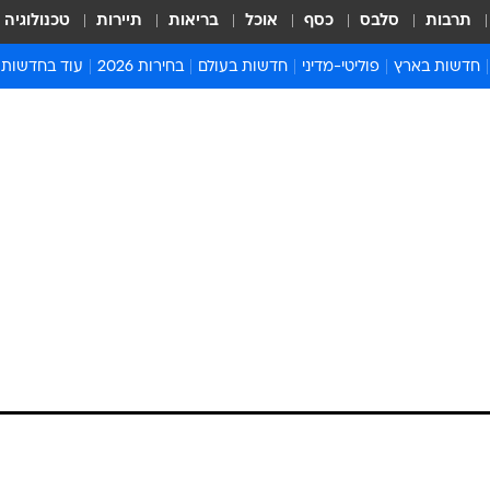
תרבות
סלבס
כסף
אוכל
בריאות
תיירות
טכנולוגיה
חדשות בארץ
פוליטי-מדיני
חדשות בעולם
בחירות 2026
עוד בחדשות
אירועים בארץ
פוליטיקה וממשל
המזרח התיכון
דעות ופרשנויו
חדשות פלילים ומשפט
יחסי חוץ
אירופה
סרי ושלזינגר
חינוך
אמריקה
פרויקטים מיוח
ישראלים בחו"ל
אסיה והפסיפיק
אסור לפספס
בריאות
אפריקה
מדע וסביבה
חברה ורווחה
הנחיות פיקוד 
ארכיון מדורים
זמני כניסת ש
לוח חופשות וח
לוח שנה
חדשות יהדות
ת האמבטיה בוורדים,
חדשות המשפ