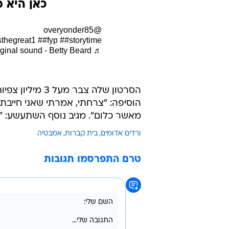
@overyonder85
sthegreat1
##fyp
##storytime
♬ original sound - Betty Beard
הסרטון שלה צבר
הוסיפה: "צרחתי, אמרתי שאני חייבת 
מאשר כלום". מגיב נוסף השתעשע: "הוא מקבל 100 על המאמץ ו-0 על ה
ורדים אדומים
בית קברות
אמבטיה
טרם התפרסמו תגובות