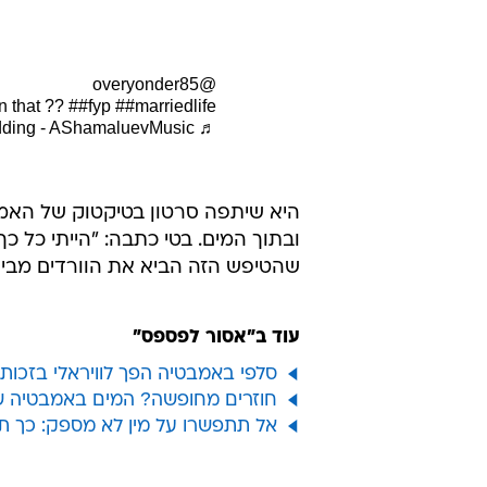
@overyonder85
in that ??
##fyp
##marriedlife
♬ Wedding - AShamaluevMusic
היא שיתפה סרטון בטיקטוק של האמ
ובתוך המים. בטי כתבה: "הייתי כל כ
שהטיפש הזה הביא את הוורדים מבי
עוד ב"אסור לפספס"
סלפי באמבטיה הפך לוויראלי בזכות
חוזרים מחופשה? המים באמבטיה של
אל תתפשרו על מין לא מספק: כך ת
כאן היא 