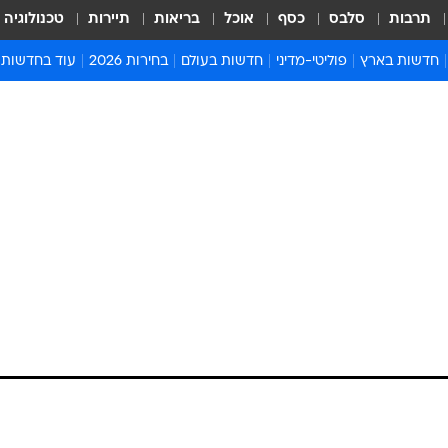
תרבות
סלבס
כסף
אוכל
בריאות
תיירות
טכנולוגיה
חדשות בארץ
פוליטי-מדיני
חדשות בעולם
בחירות 2026
עוד בחדשות
אירועים בארץ
פוליטיקה וממשל
המזרח התיכון
דעות ופרשנויו
חדשות פלילים ומשפט
יחסי חוץ
אירופה
סרי ושלזינגר
חינוך
אמריקה
פרויקטים מיוח
ישראלים בחו"ל
אסיה והפסיפיק
אסור לפספס
בריאות
אפריקה
מדע וסביבה
חברה ורווחה
הנחיות פיקוד 
ארכיון מדורים
זמני כניסת ש
לוח חופשות וח
לוח שנה
חדשות יהדות
חדשות המשפ