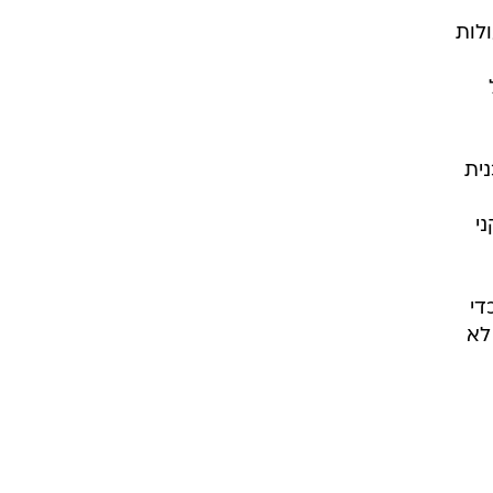
לות
ית
י
די
לא