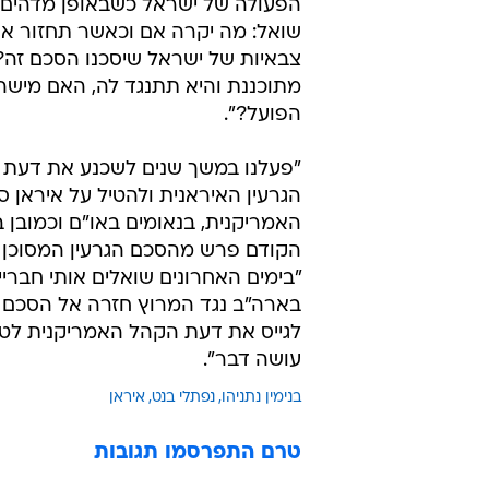
הפעולה של ישראל כשבאופן מדהים הו
שואל: מה יקרה אם וכאשר תחזור אר
צבאיות של ישראל שיסכנו הסכם זה?
מתוכננת והיא תתנגד לה, האם מישהו
הפועל?".
"פעלנו במשך שנים לשכנע את דעת ה
הגרעין האיראנית ולהטיל על איראן 
האמריקנית, בנאומים באו"ם וכמובן 
הקודם פרש מהסכם הגרעין המסוכן עם
"בימים האחרונים שואלים אותי חברי
בארה"ב נגד המרוץ חזרה אל הסכם הג
לגייס את דעת הקהל האמריקנית לטו
עושה דבר".
בנימין נתניהו
נפתלי בנט
איראן
טרם התפרסמו תגובות