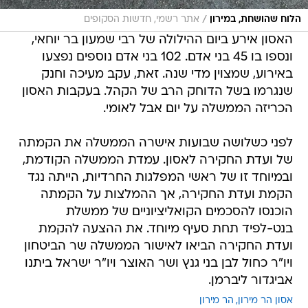
/
הלוח שהושחת, במירון
אתר רשמי, חדשות הסקופים
האסון אירע ביום ההילולה של רבי שמעון בר יוחאי,
ונספו בו 45 בני אדם. 102 בני אדם נוספים נפצעו
באירוע, שמצוין מדי שנה. זאת, עקב מעיכה וחנק
שנגרמו בשל הדוחק הרב של הקהל. בעקבות האסון
הכריזה הממשלה על יום אבל לאומי.
לפני כשלושה שבועות אישרה הממשלה את הקמתה
של ועדת החקירה לאסון. עמדת הממשלה הקודמת,
ובמיוחד זו של ראשי המפלגות החרדיות, הייתה נגד
הקמת ועדת החקירה, אך ההמלצות על הקמתה
הוכנסו להסכמים הקואליציוניים של ממשלת
בנט-לפיד תחת סעיף מיוחד. את ההצעה להקמת
ועדת החקירה הביאו לאישור הממשלה שר הביטחון
ויו"ר כחול לבן בני גנץ ושר האוצר ויו"ר ישראל ביתנו
אביגדור ליברמן.
אסון הר מירון
הר מירון