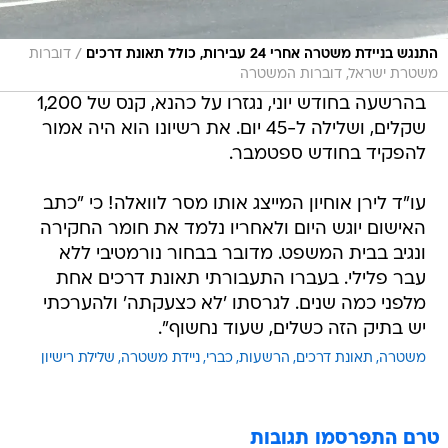
/
התנגש בניידת משטרה אחרי 24 עבירות, כולל תאונת דרכים
דוברות
משטרת ישראל, דוברות המשטרה
בהרשעה בחודש יוני, נגזרו על כהנא, קנס של 1,200
שקלים, ושלילה ל-45 יום. את רשיונו הוא היה אמור
להפקיד בחודש ספטמבר.
עו"ד לירן אוחיון המייצג אותו מסר לוואלה! כי "כתב
האישום יוגש היום ולאחריו נלמד את חומר החקירה
ונגיב בבית המשפט. מדובר בבחור נורמטיבי ללא
עבר פלילי. בעברו התעבורתי תאונת דרכים אחת
מלפני כמה שנים. לגרסתו 'לא כצעקתה' ולהערכתי
יש בתיק הזה כשלים, שעוד נחשוף".
משטרה
תאונת דרכים
הרשעות
כברי
ניידת משטרה
שלילת רישיון
טרם התפרסמו תגובות