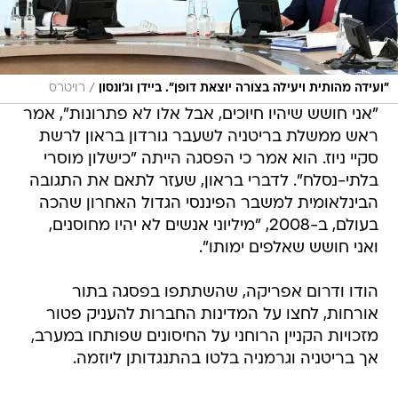
/
"ועידה מהותית ויעילה בצורה יוצאת דופן". ביידן וג'ונסון
רויטרס
"אני חושש שיהיו חיוכים, אבל אלו לא פתרונות", אמר
ראש ממשלת בריטניה לשעבר גורדון בראון לרשת
סקיי ניוז. הוא אמר כי הפסגה הייתה "כישלון מוסרי
בלתי-נסלח". לדברי בראון, שעזר לתאם את התגובה
הבינלאומית למשבר הפיננסי הגדול האחרון שהכה
בעולם, ב-2008, "מיליוני אנשים לא יהיו מחוסנים,
ואני חושש שאלפים ימותו".
הודו ודרום אפריקה, שהשתתפו בפסגה בתור
אורחות, לחצו על המדינות החברות להעניק פטור
מזכויות הקניין הרוחני על החיסונים שפותחו במערב,
אך בריטניה וגרמניה בלטו בהתנגדותן ליוזמה.