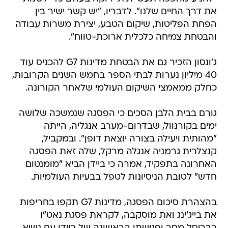
את דרך החיים שלנו". לדבריו, "יש קשר ישיר בין
הפחת הפליטות, שיקום הטבע, יצירת משרות עבודה
והבטחת צמיחה כלכלית ארוכת-טווח".
ג'ונסון הזכיר גם את הבטחת מדינות G7 להכניס עוד
40 מיליון נערות לבתי הספר בחמש השנים הקרובות,
כחלק ממאמצי השיקום העולמי שלאחר הקורונה.
גורם בבית הלבן הסכים כי הפסגה שנמשכה שלושה
ימים בקורנוול, שבדרום-מערב אנגליה, הייתה
"מהותית ויעילה בצורה יוצאת דופן". ובמקביל,
קנצלרית גרמניה אנגלה מרקל, שלה זאת הפסגה
האחרונה בתפקיד, אמרה כי ביידן הביא "מומנטום
חדש" לטובת הניסיונות לטפל בבעיות העולמיות.
בהצהרת סיכום הפסגה, מדינות G7 תקפו בחריפות
את בייג'ינג ואת מוסקבה, לקראת פסגת נאט"ו