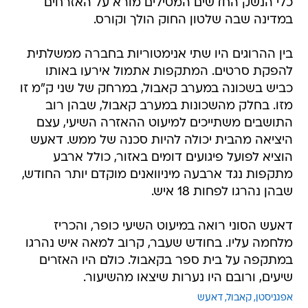
כלי הנשק החדשים המטילים מורא על האזרחים
במדינה שבה שלטון החוק הולך וקורס.
בין ההרוגים היו שתי אנימטוריות בחברה ממשלתית
להפקת סרטים. המתקפות אתמול אירעו באותו
כביש בשכונה במערב קאבול, במרחק של שני ק"מ זו
מזו. בחלק מהשכונות במערב קאבול, שבהן רוב
התושבים משתייכים למיעוט ההאזרה השיעי, עצם
היציאה מהבית יכולה להיות סכנה של ממש. דאעש
הוציא לפועל פיגועים דומים באזור, כולל ארבע
מתקפות נגד ארבעה מיניוואנים מוקדם יותר החודש,
שבהן נהרגו לפחות 18 איש.
דאעש הסוני רואה במיעוט השיעי כופר, והכריז
מלחמה עליו. בחודש שעבר, קרוב למאה איש נהרגו
במתקפה על בית ספר בקאבול. כולם היו האזרים
שיעים, ורובם היו נערות שיצאו מהשיעור.
אפגניסטן
קאבול
דאעש