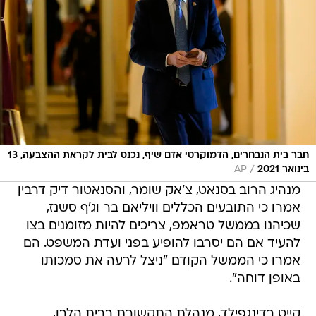
חבר בית הנבחרים, הדמוקרטי אדם שיף, נכנס לבית לקראת ההצבעה, 13
/
בינואר 2021
AP
מנהיג הרוב בסנאט, צ'אק שומר, והסנאטור דיק דרבין
אמרו כי התובעים הכללים וויליאם בר וג'ף סשנז,
שכיהנו בממשל טראמפ, צריכים להיות מזומנים בצו
להעיד אם הם יסרבו להופיע בפני ועדת המשפט. הם
אמרו כי הממשל הקודם "ניצל לרעה את סמכותו
באופן דוחה".
קייט בדינגפילד, מנהלת התקשורת בבית הלבן,