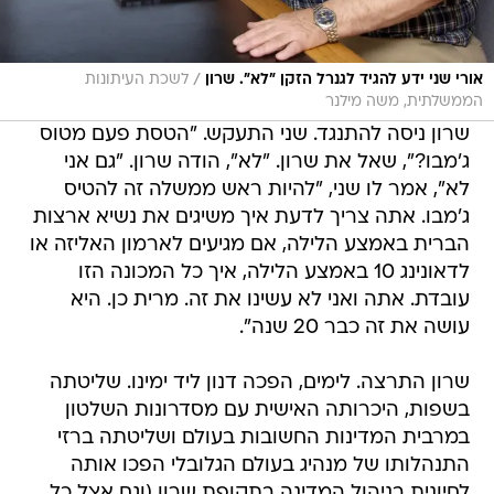
/
אורי שני ידע להגיד לגנרל הזקן "לא". שרון
לשכת העיתונות
הממשלתית, משה מילנר
שרון ניסה להתנגד. שני התעקש. "הטסת פעם מטוס
ג'מבו?", שאל את שרון. "לא", הודה שרון. "גם אני
לא", אמר לו שני, "להיות ראש ממשלה זה להטיס
ג'מבו. אתה צריך לדעת איך משיגים את נשיא ארצות
הברית באמצע הלילה, אם מגיעים לארמון האליזה או
לדאונינג 10 באמצע הלילה, איך כל המכונה הזו
עובדת. אתה ואני לא עשינו את זה. מרית כן. היא
עושה את זה כבר 20 שנה".
שרון התרצה. לימים, הפכה דנון ליד ימינו. שליטתה
בשפות, היכרותה האישית עם מסדרונות השלטון
במרבית המדינות החשובות בעולם ושליטתה ברזי
התנהלותו של מנהיג בעולם הגלובלי הפכו אותה
לחיונית בניהול המדינה בתקופת שרון (וגם אצל כל