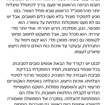
חובש הכיפה הראשון אי־פעם. צריך להתפלל שיצליח
יותר מהרמטכ"ל הראשון שבא מחיל האוויר. בנט
מגיע לתפקיד מצויד בלא מעט כלים חשובים, אבל יש
גם לא מעט משקולות התלויות על צווארו. הוא
מוכשר, הגון, ממלכתי, חרוץ ויצירתי. אולי יותר מדי
יצירתי. הוא מנהל טוב, אבל מתעקש לחשוב מחוץ
לקופסה גם כשזה מסוכן מדי. הוא יקום וייפול על
התנהלות, ובעיקר על איכות כוח האדם ורמת הייעוץ
שיארגן לעצמו.
לבנט יש רקורד של הבאת אנשים טובים לסביבתו.
בכל שנותיי בעיתונות, תמיד התמקדתי בבדיקת
סביבת העבודה של המנהיג, כפקטור מרכזי לסיכויי
הצלחתו. איכות הייעוץ, ההצלחה באטימת האקווריום
מרעשי רקע והשפעות פסולות, השקט התעשייתי
הנדרש לקבלת החלטות חשובות, כל אלה הם
המפתחות להצלחה. במקרה של הממשלה שאמורה
להישבע אמונים ביום ראשון, גם מערכות היחסים