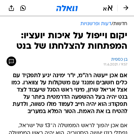
חדשות
/
דעות ופרשנויות
יקום וייפול על איכות יועציו:
המפתחות להצלחתו של בנט
בן כספית
11.6.2021 / 9:57
אם אכן ייעשה רה"מ, יו"ר ימינה יגיע לתפקיד עם
כלים חשובים ומנגד עם משקולות על צווארו. כמו
אצל אריאל שרון, מינוי ראש הסגל שיעבוד לצד
בנט יהיה בעל ההשפעה הדרמטית ביותר על
תפקודו: הוא יהיה חייב לעמוד מולו כשווה, ולדעת
להטיח בו את האמת. הטור המלא במעריב
אם אכן יהפוך לראש הממשלה ה־13 של ישראל,
נפתלי בנט יעשה היסטוריה. הוא יהיה ראש הממשלה