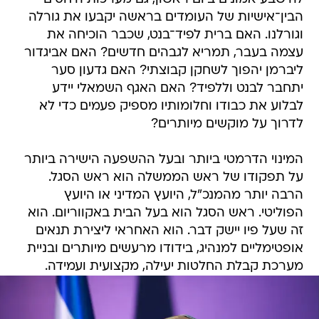
הבין־אישיות של העומדים בראשה יקבעו את גורלה
וגורלנו. האם ברית לפיד־בנט, שכבר הוכיחה את
עצמה בעבר, תמריא לגבהים חדשים? האם אביגדור
ליברמן יהפוך לשחקן קבוצתי? האם גדעון סער
יתחבר לבנט וללפיד? האם האגף השמאלי יידע
לבלוע את כבודו וחלומותיו מספיק פעמים כדי לא
לדרוך על מוקשים מיותרים?
המינוי הדרמטי ביותר ובעל ההשפעה הישירה ביותר
על תפקודו של ראש הממשלה הוא ראש הסגל.
הרבה יותר מהמנכ"ל, היועץ המדיני או היועץ
הפוליטי. ראש הסגל הוא בעל הבית באקווריום. הוא
זה שעל פיו יישק דבר. הוא האחראי ליצירת תנאים
אופטימליים למנהיג, בידודו מרעשים מיותרים ובניית
מערכת קבלת החלטות יעילה, מקצועית ועמידה.