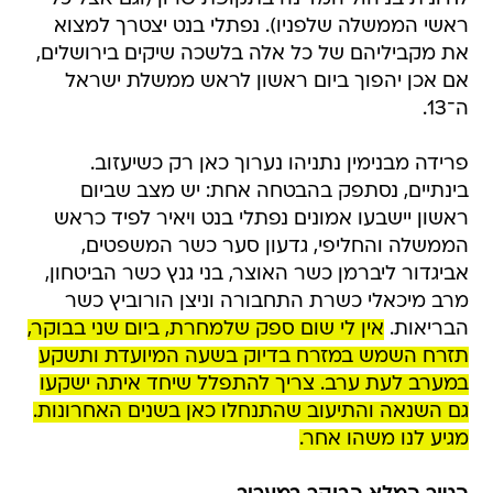
ראשי הממשלה שלפניו). נפתלי בנט יצטרך למצוא
את מקביליהם של כל אלה בלשכה שיקים בירושלים,
אם אכן יהפוך ביום ראשון לראש ממשלת ישראל
ה־13.
פרידה מבנימין נתניהו נערוך כאן רק כשיעזוב.
בינתיים, נסתפק בהבטחה אחת: יש מצב שביום
ראשון יישבעו אמונים נפתלי בנט ויאיר לפיד כראש
הממשלה והחליפי, גדעון סער כשר המשפטים,
אביגדור ליברמן כשר האוצר, בני גנץ כשר הביטחון,
מרב מיכאלי כשרת התחבורה וניצן הורוביץ כשר
הבריאות.
אין לי שום ספק שלמחרת, ביום שני בבוקר,
תזרח השמש במזרח בדיוק בשעה המיועדת ותשקע
במערב לעת ערב. צריך להתפלל שיחד איתה ישקעו
גם השנאה והתיעוב שהתנחלו כאן בשנים האחרונות.
מגיע לנו משהו אחר.