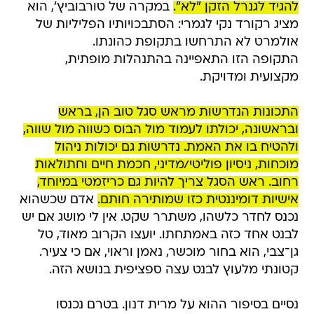
להגיד לגנרל הזקן "לא".
במקרה של טורבוביץ', הוא
מציג רקורד נקי לגמרי: הסתבכויותיו הפליליות של
אולמרט לא התרחשו בתקופת כהונתו.
התקופה הזו התאפיינה בהתנהלות מופתית,
מקצועית ומדויקת.
התכונות הנדרשות מראש סגל טוב הן, בראש
ובראשונה, יכולתו לעמוד מול הבוס כשווה מול שווה,
ולהטיח בו את האמת. נדרשות גם יכולות ניהול
מוכחות, ניסיון פוליטי/מדיני, חכמת חיים וחתולאות
רחוב. ראש הסגל צריך להיות גם כריזמטי במיוחד,
אישיות דומיננטית כזו שמותירה חותם.
אדם שכשהוא
נכנס לחדר כלשהו, משתרר שקט. אין לי מושג אם יש
לבנט אחד כזה באמתחתו. יועצו הקרוב מאוד, טל
גן־צבי, הוא בחור מוכשר, נאמן וראוי, אם כי צעיר.
קטונתי מלעוץ לבנט עצה ספציפית בנושא הזה.
נסיים בסיפור ההוא על מרית דנון. בטרם נכנסו