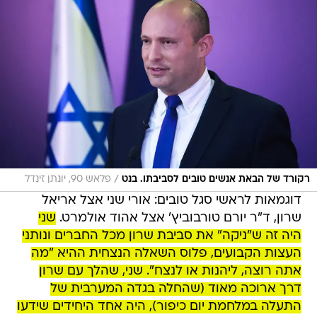
/
רקורד של הבאת אנשים טובים לסביבתו. בנט
פלאש 90, יונתן זינדל
דוגמאות לראשי סגל טובים: אורי שני אצל אריאל
שרון, ד"ר יורם טורבוביץ' אצל אהוד אולמרט.
שני
היה זה ש"ניקה" את סביבת שרון מכל החברים ונותני
העצות הקבועים, פלוס השאלה הנצחית ההיא "מה
אתה רוצה, ליהנות או לנצח". שני, שהלך עם שרון
דרך ארוכה מאוד (שהחלה בגדה המערבית של
התעלה במלחמת יום כיפור), היה אחד היחידים שידעו