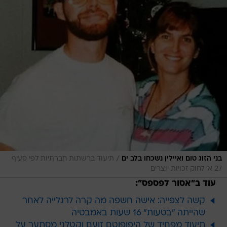
/
בני הזוג טום ואיילין נשכחו בלב ים
תיעוד ברשתות חברתיות לפי סעיף
27 א' לחוק זכויות יוצרים
עוד ב"אסור לפספס":
קשה לצפייה: אישה חשפה מה קרה לרגלייה לאחר
שהייתה "בטעות" 16 שעות באמבטיה
תיעוד מפחיד של היפופוטם זועם וקטלני מסתער על