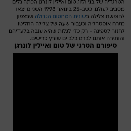
הטרגדיה של בני הזוג טום ואיילין לונרגן הכתה גלים
מסביב לעולם, כשב-25 בינואר 1998 השניים יצאו
לחופשת צלילה ב
שונית המחסום הגדולה
שבצפון
מזרח אוסטרליה וכעבור שעה של צלילה החליטו
לחזור לספינה - רק כדי לגלות שהיא עזבה בלעדיהם
והותירה אותם לבדם בלב ים שורץ כרישים.
סיפורם הטרגי של טום ואיילין לונרגן