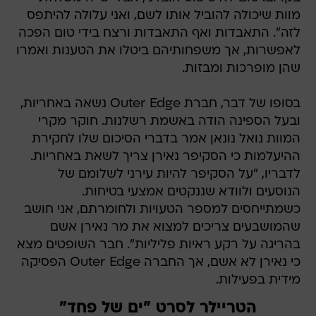
מוות שיכולה להוביל אותו לשם, ואני עלולה להיתפס
לזה". התאבדות ואף התאבדות ורצח בידי טום הפכה
לאפשרות, אך משפחותיהם ביטלו את הטענות ואמרו
שהן מופרכות ומבזות.
בסופו של דבר, חברת Outer Edge נשאה באחריות,
ובעל הספינה הודה באשמת רשלנות. חוקר מקרי
המוות נואל נונאן אמר בדברי הסיכום שלו לחקירת
ההיעלמות כי הסקיפר נאירן צריך לשאת באחריות.
לדבריו, "על הסקיפר להיות עירני לשלומם של
הנוסעים ולוודא שננקטים אמצעי בטיחות.
כשמתייחסים למספר הטעויות ולחומרתם, אני חושב
שהמושבעים צריכים למצוא את מר נאירן אשם
בהריגה על רקע ראיות פליליות". חבר השופטים מצא
כי נאירן לא אשם, אך החברה Outer Edge הפסיקה
מידית בפעילות.
הטריילר לסרט "ים של פחד"