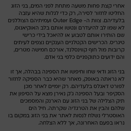
אחרי קצת פחות משעה מתחת לפני המים, בני הזוג
החליטו לחזור לסירה, רק כדי לגלות שהיא עזבה
בלעדיהם. צוות ה- Outer Edge ועמיתיהם הצוללנים
לא שמו לב להיעדרם ונטשו אותם בלב האוקיאנוס,
שם הותירו אותם לטבוע או להיאכל בידי כרישי
טיגריס. הכרישים הקטלניים הענקיים נצפים לעיתים
קרובות מול חוף קווינסלנד, אורכם חמישה מטרים,
והם ידועים כתוקפניים כלפי בני אדם.
בני הזוג ודאי שחו וחיפשו את הספינה בבהלה, אך זו
לא נראתה באופק, מאחר שהיא כבר הספיקה לחזור
לפורט דאגלס בלעדיהם. רק יומיים לאחר מכן
הסקיפר ובעל הספינה ג'ק נאירן מצא על הסיפון את
תיק הצלילה של בני הזוג עם הארנק והמסמכים
שלהם והבין את הטרגדיה שקרתה. חיל הים
האוסטרלי נשלח לנסות לאתר את בני הזוג במקום בו
נראו בפעם האחרונה, אך ללא הצלחה.