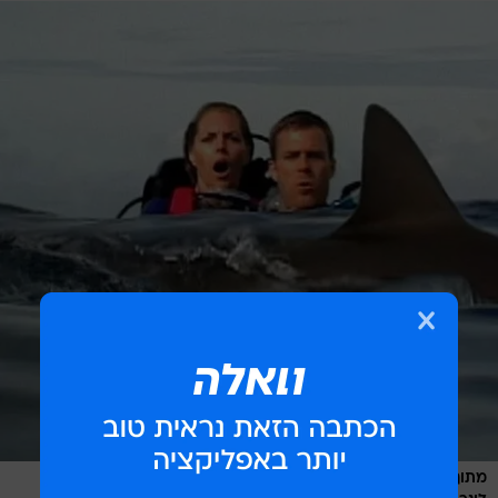
מתוך הסרט "ים של פחד" המבוסס על סיפורם של טום ואיילין