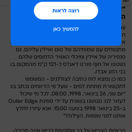
/
לונרגן
Lions Gate Films
"אנא עיזרו לחלץ אותנו לפני שנמות.
הצילו!!!"
עם חלוף הזמן החלו להופיע עקבות לגורלם. שישה
חודשים לאחר היעלמותם, חליפת צלילה במידה של
איילין - ללא דם עליה - נמצאה יחד עם אפודי צלילה
מתנפחים עם שמותיהם של טום ואיילין עליהם. גם
סנפיריה של איילין ומיכלי האוויר הדחוסים שלהם
נשטפו אל חוף פורט דאגלס כ-121 ק"מ מהמקום בו
בני הזוג אבדו.
כמו כן נמצא לוח כתיבה לצוללנים - המשמש
לתקשורת מתחת למים - שעל פי הדיווחים נכתב בו:
"יום שני, 26 בינואר, 1998, 08:00. לכל מי שיכול
לעזור לנו: ננטשנו בשונית על ידי ספינת Outer Edge
ב-25 בינואר 1998 בשעה 15:00. אנא עיזרו לחלץ
אותנו לפני שנמות. הצילו!!!"
הראיות הצביעו על כך שתקיפת כריש אינה סבירה,