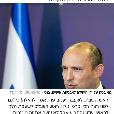
השינוי תהפוך ממילים למעשים.
/
מאובטח על ידי היחידה לאבטחת אישים. בנט
פלאש 90, יונתן זינדל
ראש השב"כ לשעבר, יעקב פרי, אמר לוואלה! כי "גם
לפני רצח רבין כרמי גילון, ראש השב"כ לשעבר, הלך
לראשי יש"ע והתריע אבל לא עשה את זה פומבית.