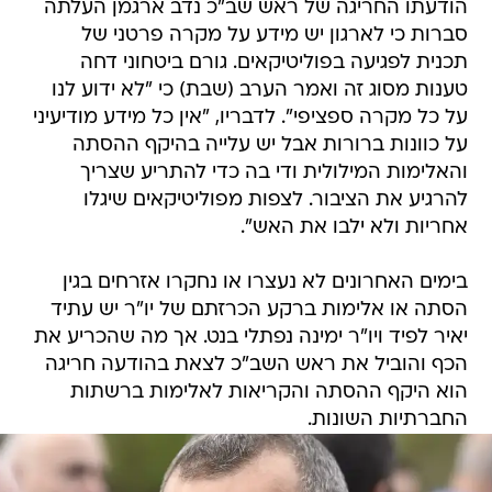
הודעתו החריגה של ראש שב"כ נדב ארגמן העלתה
סברות כי לארגון יש מידע על מקרה פרטני של
תכנית לפגיעה בפוליטיקאים. גורם ביטחוני דחה
טענות מסוג זה ואמר הערב (שבת) כי "לא ידוע לנו
על כל מקרה ספציפי". לדבריו, "אין כל מידע מודיעיני
על כוונות ברורות אבל יש עלייה בהיקף ההסתה
והאלימות המילולית ודי בה כדי להתריע שצריך
להרגיע את הציבור. לצפות מפוליטיקאים שיגלו
אחריות ולא ילבו את האש".
בימים האחרונים לא נעצרו או נחקרו אזרחים בגין
הסתה או אלימות ברקע הכרזתם של יו"ר יש עתיד
יאיר לפיד ויו"ר ימינה נפתלי בנט. אך מה שהכריע את
הכף והוביל את ראש השב"כ לצאת בהודעה חריגה
הוא היקף ההסתה והקריאות לאלימות ברשתות
החברתיות השונות.