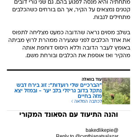
מתחתיה והיא מנסה לפגוע בהם. גם שני גורי דובים
קטנים נמצאים על הקיר, אך הם בורחים כשהכלבים
מתחילים לנבוח.
בשלב מסוים נראה שהדובה כמעט מצליחה לתפוס
את אחד הכלבים לפני שצעירה ממהרת לרוץ מביתה
באומץ לעבר הדובה וללא היסוס דוחפת אותה
מהקיר ואז אוספת את הכלבים ובורחת משם.
עוד בוואלה
"הברכיים שלי רועדות": זוג בירח דבש
נתקל בדוב גריזלי בלב יער - ובמזל יצא
מזה בחיים
לכתבה המלאה
והנה התיעוד עם הסאונד המקורי
@bakedlikepie
Reply to @cynthianatsalazar