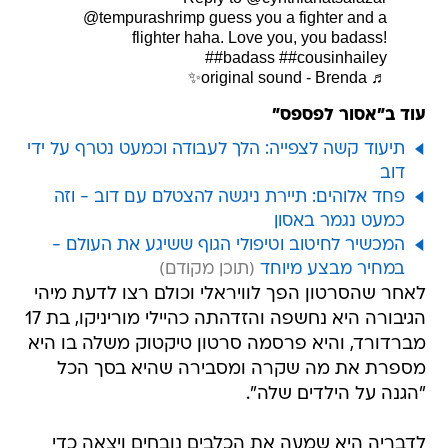
@tempurashrimp guess you a fighter and a
flighter haha. Love you, you badass!
##badass
##cousinhailey
♬ original sound - Brenda✨
עוד ב"אסור לפספס"
תיעוד קשה לצפייה: הלך לעבודה וכמעט נטרף על ידי
דוב
פחד אלוהים: תיירת ניגשה להצטלם עם דוב - וזה
כמעט נגמר באסון
המכשיר לחיטוב וטיפולי הגוף ששיגע את העולם -
במחיר מבצע מיוחד
לאחר שהסרטון הפך לוויראלי וכולם רצו לדעת מיהי
הגיבורה היא נחשפה והזדהתה כהיילי מוריניקו, בת 17
מברדורד, והיא פרסמה סרטון טיקטוק משלה בו היא
מספרת את מה שקרה ומסבירה שהיא בסך הכל
"הגנה על הילדים שלה".
לדבריה היא שמעה את הכלבים נובחים ויצאה כדי