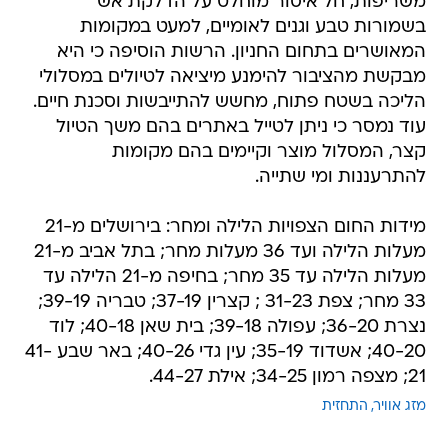
משריפות, חל איסור מוחלט על הדלקת אש
בשמורות טבע וגנים לאומיים, למעט במקומות
המאושרים בתחום החניון. הרשות הוסיפה כי היא
מבקשת מהציבור להימנע מיציאה לטיולים במסלולי
הליכה בשטח פתוח, מחשש להתייבשות וסכנת חיים.
עוד נמסר כי ניתן לטייל באתרים בהם משך הטיול
קצר, המסלול מוצר וקיימים בהם מקומות
להתרעננות ומי שתייה.
מידות החום הצפויות הלילה ומחר: בירושלים מ-21
מעלות הלילה ועד 36 מעלות מחר; בתל אביב מ-21
מעלות הלילה עד 35 מחר; בחיפה מ-21 הלילה עד
33 מחר; צפת 31-23 ; קצרין 37-19; טבריה 39-19;
נצרת 36-20; עפולה 39-18; בית שאן 40-18; לוד
40-20; אשדוד 35-19; עין גדי 40-26; באר שבע 41-
21; מצפה רמון 34-25; אילת 44-27.
מזג אוויר
התחזית