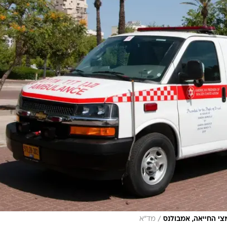
/
צי החייאה, אמבולנס
מד"א
עה בוודאות", ציין פרופ' בן אריה. "אולם אנו מעריכים כי
חש לעיתים רחוקות בהריון. פטירה של אם ויילוד כתוצאה
ריג", אמר.
משפחתה הסכימה לתרומת רקמות, אשר תתבצע בבית החול
בני משפחתה. "זו אבידה גדולה שעדיין קשה לנו לעכל. מור
לכתה הצליחה לעשות טוב ותרמה מגופה. היא השאירה מאחו