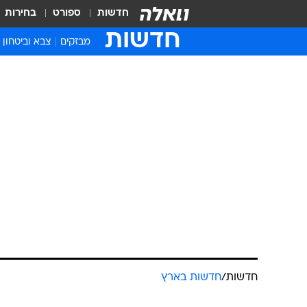
חדשות
ספורט
בחירות
חדשות
מבזקים
צבא וביטחון
חדשות
/
חדשות בארץ
י
קפלן לאחר ה
סוניה גורודיסקי
עודכן לאחרונה: 29.5.2021 / 11:59
כדי מאמצי החייאה. למרות ניתו
העריכו שסיבת המוות היא תסחיף
משפחתה: "הותירה שתי בנות, ק