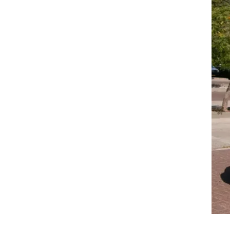
ים
ן
ריה