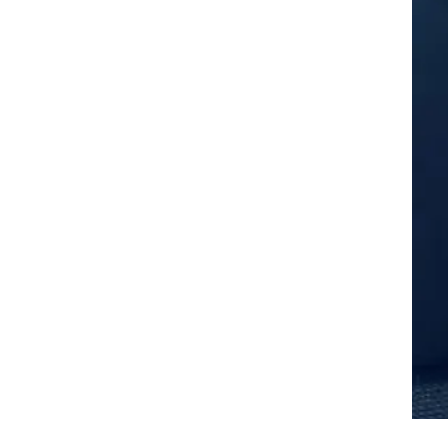
ה.
ה
ום,
של