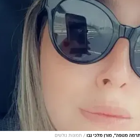
/
מה מגופה", מורן מלכי נבו
תמונות גולשים
ת 38 מרחובות, מתה
אחר שעברה ניתוח חירום קיסרי, במהלכו מת גם היילוד של
, שהיתה בשבוע ה-38 להריונה, הגיעה לבית החולים במצב אנוש, תוך כדי מאמצי החייא
לים. עם הגעתה לחדר הטראומה בוצע בה ניתוח קיסרי חיר
 הצוות הרפואי, נפטר היילוד. במהלך הלילה נקבע מותה 