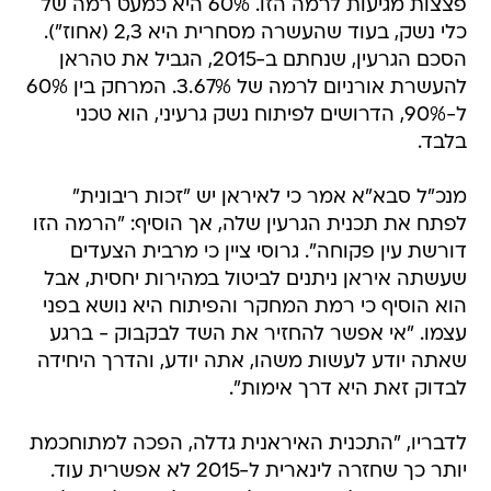
פצצות מגיעות לרמה הזו. 60% היא כמעט רמה של
כלי נשק, בעוד שהעשרה מסחרית היא 2,3 (אחוז").
הסכם הגרעין, שנחתם ב-2015, הגביל את טהראן
להעשרת אורניום לרמה של 3.67%. המרחק בין 60%
ל-90%, הדרושים לפיתוח נשק גרעיני, הוא טכני
בלבד.
מנכ"ל סבא"א אמר כי לאיראן יש "זכות ריבונית"
לפתח את תכנית הגרעין שלה, אך הוסיף: "הרמה הזו
דורשת עין פקוחה". גרוסי ציין כי מרבית הצעדים
שעשתה איראן ניתנים לביטול במהירות יחסית, אבל
הוא הוסיף כי רמת המחקר והפיתוח היא נושא בפני
עצמו. "אי אפשר להחזיר את השד לבקבוק - ברגע
שאתה יודע לעשות משהו, אתה יודע, והדרך היחידה
לבדוק זאת היא דרך אימות".
לדבריו, "התכנית האיראנית גדלה, הפכה למתוחכמת
יותר כך שחזרה לינארית ל-2015 לא אפשרית עוד.