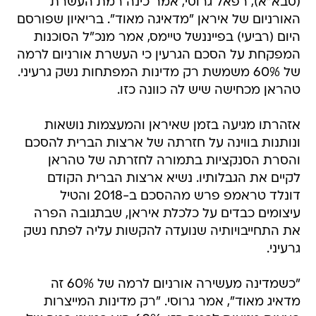
(סבא"א), רפאל גרוסי, אמר כינה רמת העשרת
האורניום של איראן "מדאיגה מאוד". בריאיון שפורסם
היום (רביעי) בפייננשל טיימס, אמר מנכ"ל הסוכנות
המפקחת על הסכם הגרעין כי העשרת אורניום לרמה
של 60% משמשת רק מדינות המפתחות נשק גרעיני.
טהראן מכחישה שיש לה כוונה כזו.
אזהרתו מגיעה בזמן שאיראן והמעצמות נושאות
ונותנות בווינה על חזרתה של ארצות הברית להסכם
והסרת הסנקציות בתמורה לחזרתה של טהראן
לקיים את הגבלותיו. נשיא ארצות הברית הקודם
דונלד טראמפ פרש מההסכם ב-2018 והטיל
עיצומים כבדים על כלכלת איראן, שבתגובה הפרה
את התחייבויותיה שנועדה להקשות עליה לפתח נשק
גרעיני.
"כשמדינה מעשירה אורניום לרמה של 60% זה
מדאיג מאוד", אמר גרוסי. "רק מדינות המייצרות