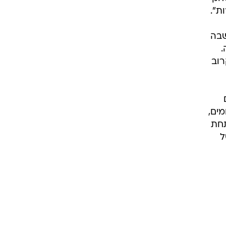
ת".
שבה
.
רוב
מים,
תחת
ל