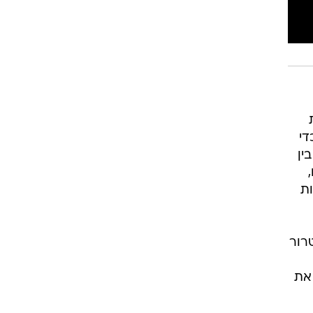
די
ין
ות
רור
 את