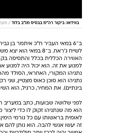
/
בווידאו: ביקור רה"מ בבסיס מג"ב בלוד
מערכ
ב־6 במאי העביר ח"כ איתמר בן גבי
לשייח ג'ראח. ב־8 במא
האווירה הכללית בכלל והתסיסה בקרב
למנוע את זה. הוא יכול היה למנוע א
נתניהו המקורי, האחראי, הסולד מהרפ
נתניהו הוא סוכן כאוס מצטיין, שני ר
בינתיים). את המחיר, כרגיל, הוא השית
לפני שלושה שבועות, כתב במעריב 
הוא מה שנתניהו זקוק לו כדי ליצור
לאומית בראשותו עם כל גורמי הימין,
זה יעשו אנשי להבה. הוא נותן להם א
אפשר יהיה לרכז יותר סולידריות וה