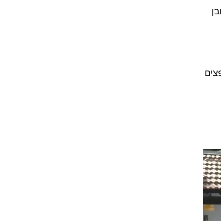
בן
צים