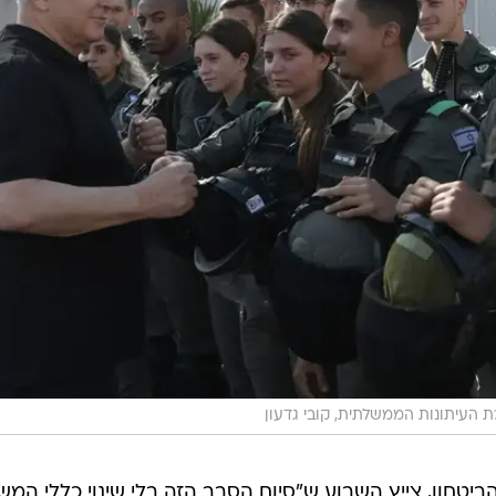
 העיתונות הממשלתית, קובי גדעון
הביטחון, צייץ השבוע ש"סיום הסבב הזה בלי שינוי כללי המ