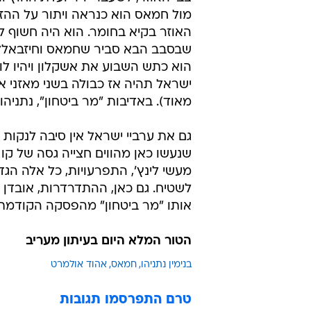
מול חמאס הוא כנראה ויתור על ההז
האוזר בקיא בחומר. הוא היה חשוף ל
שבסבב הבא סביר שחמאס וחיזבאללה 
הוא כתש השבוע את אשקלון ויהיו לו 
ישראל תהיה אז כבולה בשני מאזני א
מאוד). באדיבות "מר ביטחון", נתניהו.
גם את ערביי ישראל אין סיבה לנקות
שנעשו כאן מהווים חצייה גסה של קו א
מעשי לינץ', התפרעויות, כל אלה הג
לשטיח. גם כאן, ההתדרדרות, אובד
אותו "מר ביטחון" מהפסקה הקודמת.
הטור המלא היום בעיתון מעריב
בנימין נתניהו
חמאס
אהוד אולמרט
טרם התפרסמו תגובות