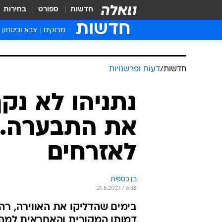
חדשות
ספורט
בחירות
חדשות
מבזקים
צבא וביטחון
חדשות
/
דעות ופרשנויות
נתניהו לא נק
את התבערה. 
לאזרחים
בן כספית
21.5.2021 / 6:58
בימים שהדליקו את האווירה, רה"
דמותו המקורית והאחראית למה ש