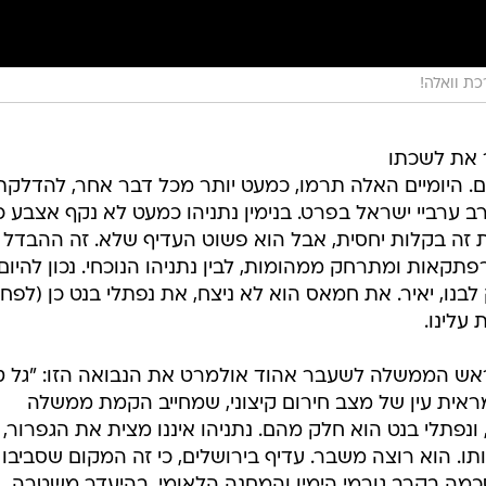
ת וואלה!
ר את לשכתו
י הוא יצא משם. היומיים האלה תרמו, כמעט יותר מכל דבר אחר, להדלקת
 ערביי ישראל בפרט. בנימין נתניהו כמעט לא נקף אצבע כ
ת זה בקלות יחסית, אבל הוא פשוט העדיף שלא. זה ההבדל ב
תקאות ומתרחק ממהומות, לבין נתניהו הנוכחי. נכון להיום,
ק לבנו, יאיר. את חמאס הוא לא ניצח, את נפתלי בנט כן (לפח
 עלינו.
ראש הממשלה לשעבר אהוד אולמרט את הנבואה הזו: "גל ט
 מראית עין של מצב חירום קיצוני, שמחייב הקמת ממשלה
 ונפתלי בנט הוא חלק מהם. נתניהו איננו מצית את הגפרור,
ותו. הוא רוצה משבר. עדיף בירושלים, כי זה המקום שסביבו
סכמה בקרב גורמי הימין והמחנה הלאומי. בהיעדר משטרה