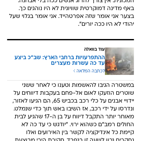
המכונית. אין צורך להרוג אנשים ככה בלי אבחנה.
באף מדינה דמוקרטית שוויונית לא היו נוהגים כך.
בצער אני אומר שזה אפרטהייד. אני אומר בגלוי שעל
יהודי לא היו ככה יורים".
עוד בוואלה
ההתפרעויות ברחבי הארץ: שב"כ ביצע
עד כה עשרות מעצרים
לכתבה המלאה
במשטרה הגיבו להאשמות וטענו כי לאחר ששני
שוטרים הוזעקו לאום אל-פחם בעקבות דיווחים על
יידויי אבנים על כלי רכב בכביש 65, הם הגיעו לאזור,
ונדרסו על ידי רכב, אז השיבו באש תוך כדי שנמלט.
מאוחר יותר התקבל דיווח על בן ה-17 שהגיע לבית
החולים רמב"ם כשהוא ירוי. "יודגש כי עד כה לא
קיימת כל אינדיקציה לקשר בין האירועים ואלו
נחקרים נכון לשעה זו בנפרד, חקירת הירי מבוצעת