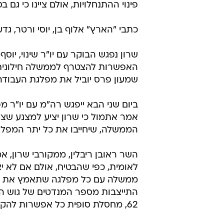
פינוי ההתנחלויות, אולם ציינו כי גם ב
כתבי "הארץ" אלוף בן, יוסי ורטר, גדע
שרון נפגש הבוקר עם יו"ר שינוי, יוס
האפשרות להצטרף לממשלה חילונית ג
שמעון פרס יוביל את מפלגת העבודה 
ביום שני הבא ייפגש רה"מ עם יו"ר
אמר אתמול כי שרון יציע למצנע שצוו
הממשלה, שיחייבו את כל יתר המפלג
השר ראובן ריבלין, ממקורבי שרון,
לאומית, כפי שהבטיח, אולם אם לא י
ממשלה עם כל מפלגה שתאמץ את מתוו
התייצבות מספר המנדטים של גוש הימ
62, מחסלת סופית כל אפשרות להקמת ממשלה עם האיחוד הלאומי.