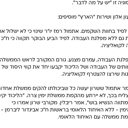
סוגיה זו "יש על מה לדבר".
ון אלון ושירות "הארץ" מוסיפים:
ף לפיד בחוות השקמים. אתמול רמז יו"ר שינוי כי לא ישלול את
ם ללא מפלגת העבודה. לפיד הביע הבוקר תקווה כי ח"כ
לקואליציה.
 מפלגת העבודה, עמרם מצנע. גורם המקורב לראש הממשלה
תים של העבודה ושל הליכוד יקבעו יחד את קווי היסוד של
ות שירצו להצטרף לקואליציה.
 אמר אתמול ששרון יעשה כל שביכולתו להקים ממשלת אחדו
צליח בכך, לא יירתע מהקמת ממשלת ימין צרה. "הליכוד יקי
ה הנשיא בוש", אמר ריבלין. מקורבי שרון אמרו כי
ין - ללא האיחוד הלאומי בראשות ח"כ אביגדור ליברמן - 