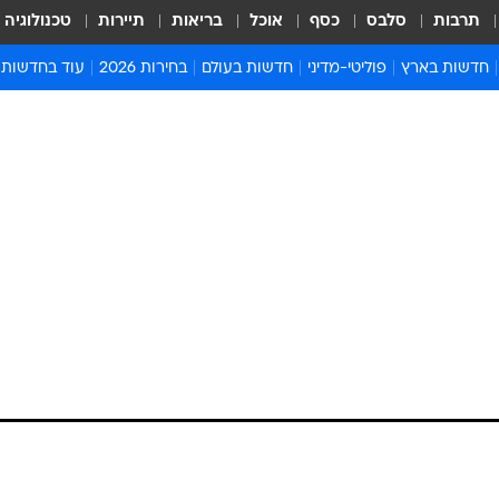
תרבות
סלבס
כסף
אוכל
בריאות
תיירות
טכנולוגיה
חדשות בארץ
פוליטי-מדיני
חדשות בעולם
בחירות 2026
עוד בחדשות
אירועים בארץ
פוליטיקה וממשל
המזרח התיכון
דעות ופרשנויו
חדשות פלילים ומשפט
יחסי חוץ
אירופה
סרי ושלזינגר
חינוך
אמריקה
פרויקטים מיוח
ישראלים בחו"ל
אסיה והפסיפיק
אסור לפספס
בריאות
אפריקה
מדע וסביבה
חברה ורווחה
הנחיות פיקוד 
ארכיון מדורים
זמני כניסת ש
לוח חופשות וח
לוח שנה
חדשות יהדות
חדשות המשפ