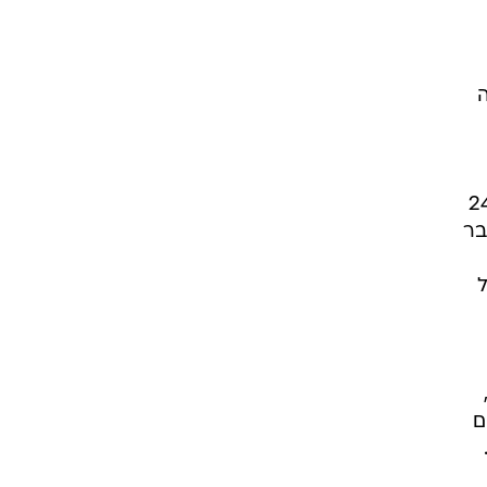
את ההבנה שלו עם בוש סביב התוכנית המדינית, שהוצגה בנאום הנשיא ב-24
בר
ל
 הוסיף והתחזק בשני מנדטים ל-69 מושבים. הליכוד זכה במנדט ה-38,
ם
ים.