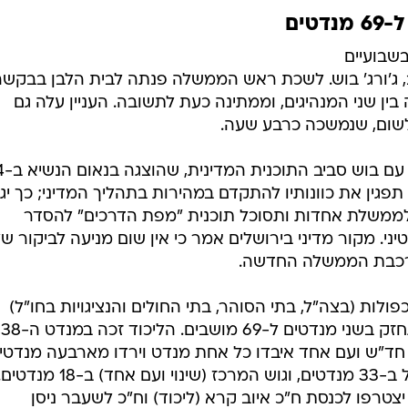
טים
בשבועיים
, ג'ורג' בוש. לשכת ראש הממשלה פנתה לבית הלבן בבקשה
ן שני המנהיגים, וממתינה כעת לתשובה. העניין עלה גם
לשום, שנמשכה כרבע שעה.
שרון מעוניין להבליט 
תפגין את כוונותיו להתקדם במהירות בתהליך המדיני; כך יג
ממשלת אחדות ותסוכל תוכנית "מפת הדרכים" להסדר
י. מקור מדיני בירושלים אמר כי אין שום מניעה לביקור ש
רכבת הממשלה החדשה.
ות (בצה"ל, בתי הסוהר, בתי החולים והנציגויות בחו"ל)
התברר אמש, שגוש הימין
 חד"ש ועם אחד איבדו כל אחת מנדט וירדו מארבעה מנדטי
לשלושה. עקב כך מחזיק גוש השמאל ב-33 מנדטים, וגוש המרכז (שינוי ועם אחד) ב-18 מנדט
צטרפו לכנסת ח"כ איוב קרא (ליכוד) וח"כ לשעבר ניסן