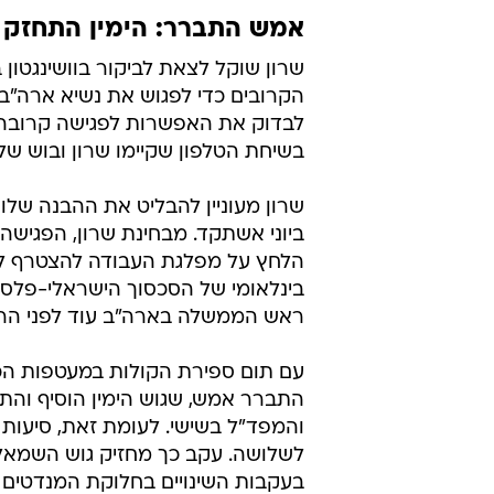
אמש התברר: הימין התחזק ל-69 מנד
שרון שוקל לצאת לביקור בוושינגטון 
הקרובים כדי לפגוש את נשיא ארה"ב
לבדוק את האפשרות לפגישה קרובה בי
בשיחת הטלפון שקיימו שרון ובוש ש
ביוני אשתקד. מבחינת שרון, הפגישה 
הלחץ על מפלגת העבודה להצטרף ל
בינלאומי של הסכסוך הישראלי-פלסטינ
ראש הממשלה בארה"ב עוד לפני ה
עם תום ספירת הקולות במעטפות הכפול
והמפד"ל בשישי. לעומת זאת, סיעות
בעקבות השינויים בחלוקת המנדטים י