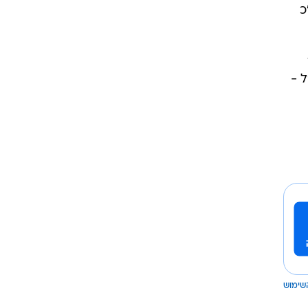
כ
"ל -
שימוש