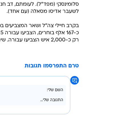
סלומינסקי (מפד"ל). לעומתם, דב חני
לשעבר אדיסו מסאלה (עם אחד).
בקרב חיילי צה"ל ושאר המצביעים ב
רק כ-2,000 איש הצביעו עבורה. שינוי זכתה לכ-28 אלף קולות - יותר קולות ממפלגת העבודה.
טרם התפרסמו תגובות