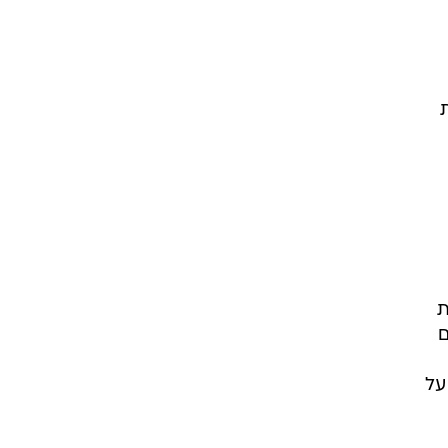
ת
ם
על