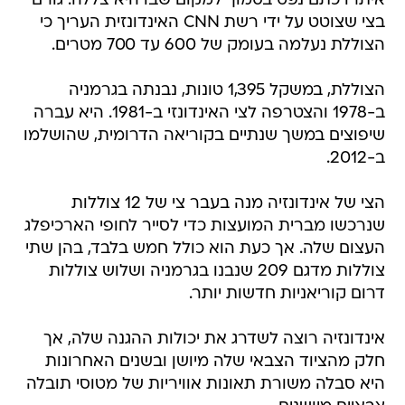
איתרו כתם נפט בסמוך למקום שבו היא צללה. גורם
בצי שצוטט על ידי רשת CNN האינדונזית העריך כי
הצוללת נעלמה בעומק של 600 עד 700 מטרים.
הצוללת, במשקל 1,395 טונות, נבנתה בגרמניה
ב-1978 והצטרפה לצי האינדונזי ב-1981. היא עברה
שיפוצים במשך שנתיים בקוריאה הדרומית, שהושלמו
ב-2012.
הצי של אינדונזיה מנה בעבר צי של 12 צוללות
שנרכשו מברית המועצות כדי לסייר לחופי הארכיפלג
העצום שלה. אך כעת הוא כולל חמש בלבד, בהן שתי
צוללות מדגם 209 שנבנו בגרמניה ושלוש צוללות
דרום קוריאניות חדשות יותר.
אינדונזיה רוצה לשדרג את יכולות ההגנה שלה, אך
חלק מהציוד הצבאי שלה מיושן ובשנים האחרונות
היא סבלה משורת תאונות אוויריות של מטוסי תובלה