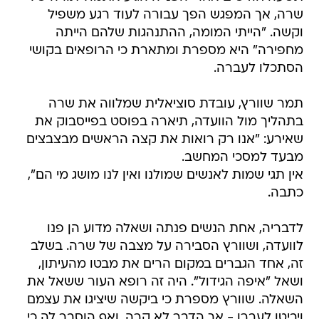
שרה, אך המפגש הפך עבורה לעוד רגע משפיל
וקשה. "הייתי המומה, ההתנהגות שלהם הייתה
מחפירה" היא מספרת ומתארת כי הרופאים בקושי
הסתכלו לעברה.
תמר שוורץ, עובדת סוציאלית שמלווה את שרה
בתהליך מול הוועדה, תיארה בפוסט בפייסבוק את
שאירע: "אנו רק רואות את קצה הראשים מבצבצים
מבעד למסכי המחשב.
אין תגי שמות לאנשים שמולנו ואין לנו מושג מי הם",
כתבה.
לדבריה, אחת הנשים פנתה ושאלה מדוע הן פנו
לוועדה, ושוורץ הסבירה על מצבה של שרה. בשלב
זה, אחד הגברים במקום הרים את מבטו מהעיתון,
ושאל "איפה הגידול". היה זה רופא העור ששאל את
השאלה. שוורץ מספרת כי ביקשה שיציגו את עצמם
ויביטו לעברן - אך הדבר לא קרה, ואף הוסבר לה כי