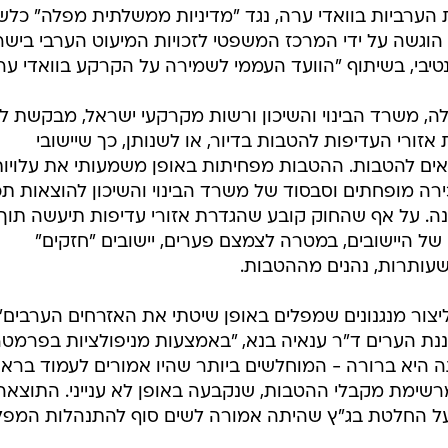
הערביות בוואדי ערה, נגד "מדיניות ממשלתית מפלה" כלשו
וגשה על ידי המרכז המשפטי לזכויות המיעוט הערבי בישר
יבי, בשיתוף "הוועד העממי לשמירה על הקרקע בוואדי ער
, משרד הבינוי והשיכון ורשות מקרקעי ישראל, מבקשת ל
רי העדיפות להטבות בדיור, או לשנותן, כך שיישובי
אים להטבות. ההטבות מפחיתות באופן משמעותי את עלויות
ירה מופחתים וסבסוד של משרד הבינוי והשיכון להוצאות תכנ
ינה. על אף שהחוק קובע שהגדרת אזורי עדיפות תיעשה תוך
ל היישובים, במטרה לצמצם פערים, יישובים "חזקים"
עותרות, נהנים מההטבות.
ר מנגנונים שמפלים באופן שיטתי את האזרחים הערבים",
ת הערים ד"ר ענאיה בנא, "באמצעות מניפולציות בפרמטר
ה היא ברורה - המוחלשים ביותר שהיו אמורים לעמוד ברא
רשימת מקבלי ההטבות, שנקבעה באופן לא ענייני. התוצאה 
ל החלטת בג"ץ שהיתה אמורה לשים סוף להתנהלות המפל