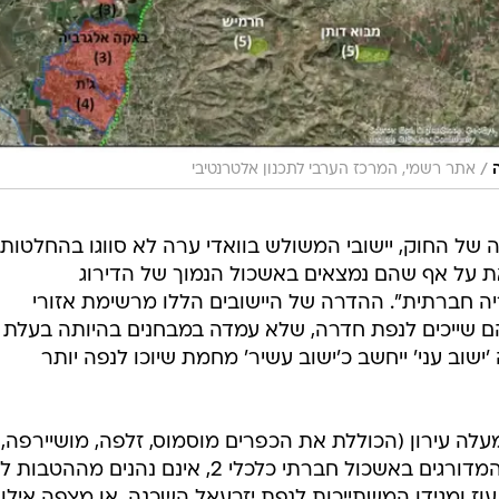
/
אתר רשמי, המרכז הערבי לתכנון אלטרנטיבי
של החוק, יישובי המשולש בוואדי ערה לא סווגו בהחלטות
ת על אף שהם נמצאים באשכול הנמוך של הדירוג
ריה חברתית". ההדרה של היישובים הללו מרשימת אזורי
 שייכים לנפת חדרה, שלא עמדה במבחנים בהיותה בעלת
'ישוב עני' ייחשב כ'ישוב עשיר' מחמת שיוכו לנפה יותר
לה עירון (הכוללת את הכפרים מוסמוס, זלפה, מושיירפה,
סאלם וביאדה) והעיר אום אל-פחם, המדורגים באשכול חברתי כלכלי 2, אינם נהנים מההטב
 עוז ומגידו המשתייכות לנפת יזרעאל השכנה, או מצפה אילן