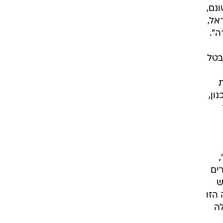
נם,
אל,
ה".
בטל
ון,
ים
ש
הזו
ה