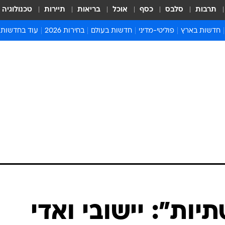
תרבות
סלבס
כסף
אוכל
בריאות
תיירות
טכנולוגיה
חדשות בארץ
פוליטי-מדיני
חדשות בעולם
בחירות 2026
עוד בחדשות
אירועים בארץ
פוליטיקה וממשל
המזרח התיכון
דעות ופרשנויו
חדשות פלילים ומשפט
יחסי חוץ
אירופה
סרי ושלזינגר
חינוך
אמריקה
פרויקטים מיוח
ישראלים בחו"ל
אסיה והפסיפיק
אסור לפספס
בריאות
אפריקה
מדע וסביבה
חברה ורווחה
הנחיות פיקוד 
ארכיון מדורים
זמני כניסת ש
לוח חופשות וח
לוח שנה
חדשות יהדות
ות": יישובי ואדי
חדשות המשפ