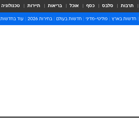
תרבות
סלבס
כסף
אוכל
בריאות
תיירות
טכנולוגיה
חדשות בארץ
פוליטי-מדיני
חדשות בעולם
בחירות 2026
עוד בחדשות
אירועים בארץ
פוליטיקה וממשל
המזרח התיכון
דעות ופרשנויו
חדשות פלילים ומשפט
יחסי חוץ
אירופה
סרי ושלזינגר
חינוך
אמריקה
פרויקטים מיוח
ישראלים בחו"ל
אסיה והפסיפיק
אסור לפספס
בריאות
אפריקה
מדע וסביבה
חברה ורווחה
הנחיות פיקוד 
ארכיון מדורים
זמני כניסת ש
לוח חופשות וח
לוח שנה
חדשות יהדות
חדשות המשפ