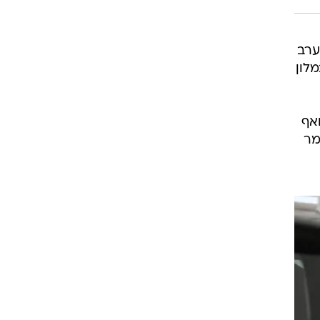
ערב
לון
, ואף
מר