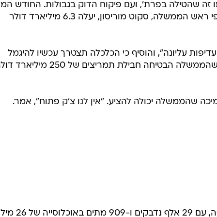
 זה שהטילה בפרת', ועם פיקוח הדוק בגבולות. החודש המד
אמורה להתחיל במבצע חיסונים, שלפי ראש הממשלה, סקוט מוריסון, יעלה 6.3 מיליארד דולר
עדיפות עליונה", והוסיף כי הכלכלה תצטרך עכשיו להיגמל
מההוצאות הממשלתיות, זאת אחרי שהממשלה הבטיחה חבילת תמריצים של 250 מיליאר
מיכה שהממשלה יכולה להציע. "אין לנו צ'ק פתוח", אמר.
אוסטרליה הצליחה להכיל את המגיפה, עם 29 אלף נדבקים ו-909 מתים 