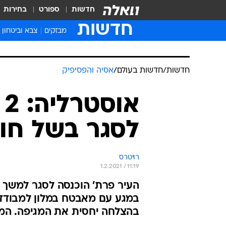
חדשות
ספורט
בחירות
חדשות
מבזקים
צבא וביטחון
חדשות
/
חדשות בעולם
/
אסיה והפסיפיק
א
לסגר בשל חול
רויטרס
1.2.2021 / 11:19
העיר פרת' הוכנסה לסגר למשך ח
במגע עם מאבטח במלון למבודדי
בהצלחה יחסית את המגיפה. הממשלה תקצה 6.3 מיליארד