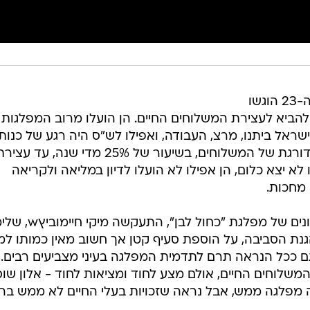
מפתיחת המושב הנוכחי של הכנסת ה-23 הוגשו
הביא לעצירת המשלוחים החיים. הן הועלו מרוב המפלגות
ישראל ביתנו, מרצ, העבודה, ואפילו לש"ס היה רגע של כנות
בנושא. עיקר הההצעות - הפחתה מדורגת של המשלוחים, בשיעור של 25% מדי שנה, ע
 יצא כלום, הן אפילו לא הועלו לדיון במליאה ולקריאה
 מחכות.
בקמפיינים של סבבי הבחירות האחרונים של מפלגת "כחול לב
הגנת הסביבה, על הוספת סעיף קטן אך חשוב מאין כמותו למ
ם ככל הנראה תרם לתדמית המפלגה בעיני מצביעים רבים.
לוחים החיים, אולם מצע לחוד ומציאות לחוד - אלון שו
מפלגה ממש, אבל נראה שזכויות בעלי החיים לא ממש בר