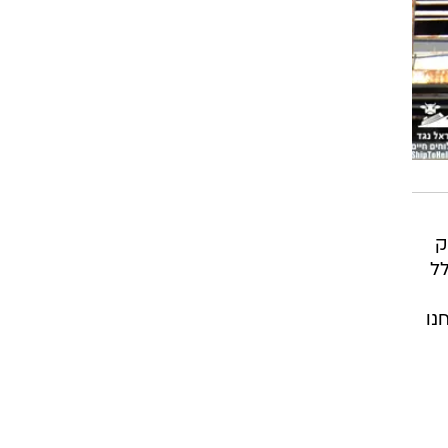
ק
לל
נו