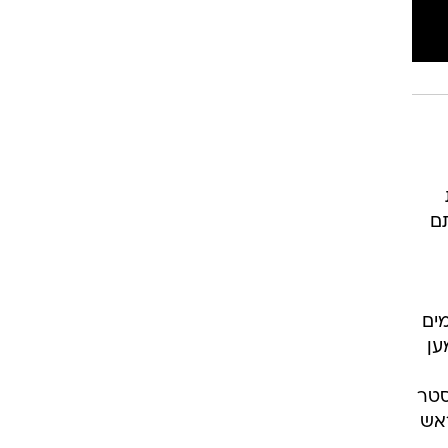
ד עצירתם
ן", התעקשה מיקי חיימוביץw, שלימים
ען
סטר
אש