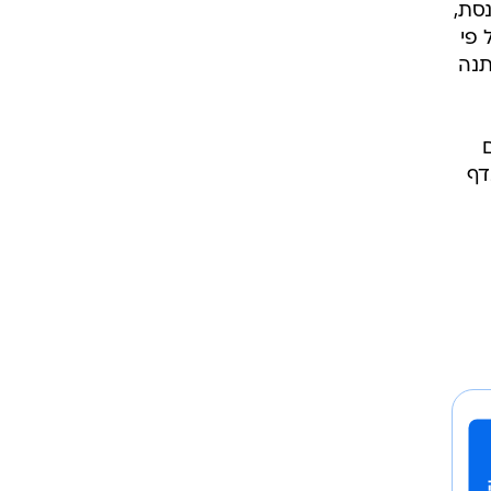
סת,
 פי
תנה
דף