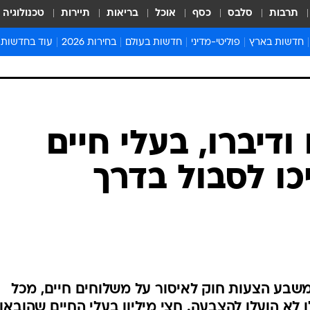
תרבות
סלבס
כסף
אוכל
בריאות
תיירות
טכנולוגיה
חדשות בארץ
פוליטי-מדיני
חדשות בעולם
בחירות 2026
עוד בחדשות
אירועים בארץ
פוליטיקה וממשל
המזרח התיכון
דעות ופרשנויו
חדשות פלילים ומשפט
יחסי חוץ
אירופה
סרי ושלזינגר
חינוך
אמריקה
פרויקטים מיוח
ישראלים בחו"ל
אסיה והפסיפיק
אסור לפספס
ודיברו, בעלי חיים
בריאות
אפריקה
מדע וסביבה
ו לסבול בדרך
חברה ורווחה
הנחיות פיקוד 
ארכיון מדורים
זמני כניסת ש
לוח חופשות וח
לוח שנה
חדשות יהדות
משבע הצעות חוק לאיסור על משלוחים חיים, מכל
חדשות המשפ
ו לא הועלו להצבעה. חצי מיליון בעלי החיים שהובאו