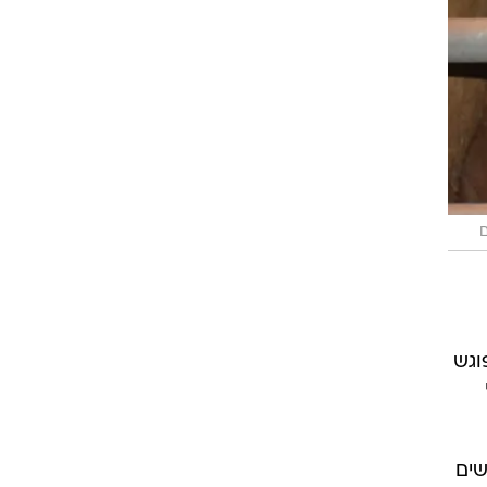
ם
וגש
שים