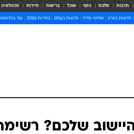
תרבות
סלבס
כסף
אוכל
בריאות
תיירות
טכנולוגיה
חדשות בארץ
פוליטי-מדיני
חדשות בעולם
בחירות 2026
עוד בחדשות
אירועים בארץ
פוליטיקה וממשל
המזרח התיכון
דעות ופרשנויו
חדשות פלילים ומשפט
יחסי חוץ
אירופה
סרי ושלזינגר
חינוך
אמריקה
פרויקטים מיוח
ישראלים בחו"ל
אסיה והפסיפיק
אסור לפספס
בריאות
אפריקה
מדע וסביבה
חברה ורווחה
הנחיות פיקוד 
ארכיון מדורים
זמני כניסת ש
לוח חופשות וח
לוח שנה
חדשות יהדות
היישוב שלכם? רשימת
חדשות המשפ