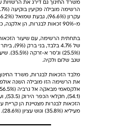
משרד החינוך גם דירג את הרשויות עם
מ-90% זכאות לבגרות, הן אלקנה, כאוכב אבו אל היג'א, צורן קדימה, רמת השרון וכסרא סמיע.
בתחתית הרשימה, עם שיעור הזכאות ל
(25.5%) 
שגב שלום ולקיה.
מלבד הזכאות לבגרות, משרד החינוך 
מעיליא (35.8%) וגוש עציון (28.6%).