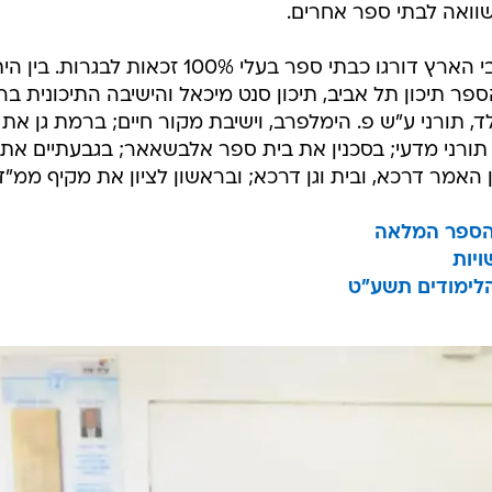
וואה לבתי ספר אחרים.
מהנתונים עולה כי 45 בתי ספר ברחבי הארץ דורגו כבתי ספר בעלי 100% זכאות לבגרות.
ר תיכון תל אביב, תיכון סנט מיכאל והישיבה התיכונית בר
לד, תורני ע"ש פ. הימלפרב, וישיבת מקור חיים; ברמת גן את
 תורני מדעי; בסכנין את בית ספר אלבשאאר; בגבעתיים את
ן האמר דרכא, ובית וגן דרכא; ובראשון לציון את מקיף ממ"ד
 הספר המלאה
ויות
הלימודים תשע"ט