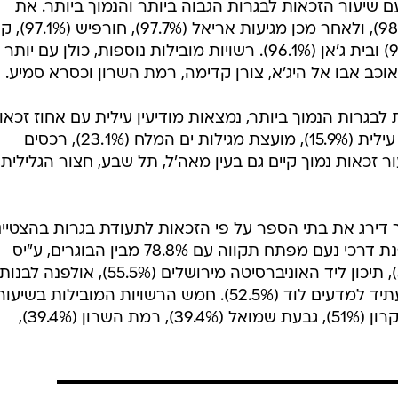
 שיעור הזכאות לבגרות הגבוה ביותר והנמוך ביותר. את
הרשימה מובילה פקיעין בוקיעה (98.7%), ולאחר מכן
עקרון (96.6%), גבעת שמואל (96.2%) ובית ג'אן (96.1%). רשויות מובילות נוספות, כולן עם יותר
בגרות הנמוך ביותר, נמצאות מודיעין עילית עם אחוז זכאו
של 4.7% בלבד, בני ברק (9%), ביתר עילית (15.9%), מועצת מגילות ים המלח (23.1%), רכסים
וג'סר א-זרקה (35.5%). שיעור זכאות נמוך קיים גם בעין מאה'ל, תל שבע, חצור הגלילית,
דירג את בתי הספר על פי הזכאות לתעודת בגרות בהצטיינ
את הרשימה הזו מובילה השנה אולפנת דרכי נעם מפתח תקווה עם 78.8% מבין הבוגרים, ע"יס
אלקסאמי מבאקה אל גרביה (56.5%), תיכון ליד האוניברסיטה מירושלים (55.5%), אולפנה לבנות
(54.1), חקלאי הכפר הירוק (53.5), ועתיד למדעים לוד (52.5%). חמש הרשויות המובילות בשיעו
הזכאות לבגרות מצטיינת הן קריית עקרון (51%), גבעת שמואל (39.4%), רמת השרון (39.4%),