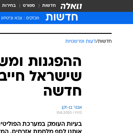
חדשות
ספורט
בחירות
חדשות
מבזקים
צבא וביטחון
חדשות
/
דעות ופרשנויות
ההפגנות ומשב
שישראל חייבת
חדשה
אבנר בן-זקן
15.8.2020 / 11:12
בעיות העומק במערכת הפוליטית 
אותנו לסף מלחמת אזרחים. המח