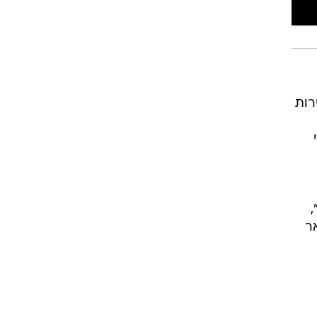
רות
ר