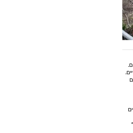
.
ים.
ם
ם