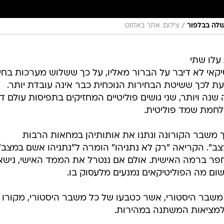
/
שלה בבלפור
צילום: אתר באזזנט
עלו שתי
יקאי לא דיבר על הברור מאליו, על כך ששלוש מערכות בחי
ת לכך ששיטת הבחירות הנוכחית כבר אינה עובדת יותר.
ה ויותר, שני גושים פוליטיים המחזיקים בתפיסות עולם די
מלחמת שמד פוליטית.
ך משבר הקורונה ונתנו את אותותיהן במחאות הרבות
". הקריאה "רק לא נתניהו" הומרה ל"נתניהו אשם במצב",
חפר ברמה האישית. אולם אם ננטרל את הממד האישי, נישא
ם מה הפוליטיקאים נמנעים מלעסוק בו.
שבר היסטורי, אשר כטבעו של כל משבר היסטורי, מקורו
למציאות המשתנה במהירות.