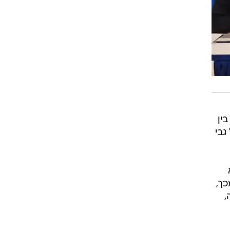
בין
גבי
כך,
,