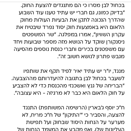
בכחול לבן מסרו כי הם מתנגדים להצעת החוק.
"בדיוק כמונו, גם חברי יש עתיד טענו עוד השבוע
שהדרך הנכונה לתקן את הבעיות העולות מחוק
הלאום היא באמצעות חוק יסוד נפרד שיבטיח את
עקרון השוויון", אמרו במפלגה. "שר המשפטים
ניסנקורן שוקד על הנושא מזה מספר שבועות ויחד
עם משפטנים בכירים וחברי כנסת נוספים מהסיעה
מגבש פתרון לנושא חשוב זה".
מנגד, יו"ר יש עתיד יאיר לפיד תקף את שותפיו
לשעבר בכחול לבן בתגובה להיעדרותם מההצבעה.
"הבריחה של גנץ ואשכנזי מהכנסת כדי לא להצביע
על חוק הלאום היא כבר לא מרגיזה - היא עצובה".
ח"כ יוסף ג'בארין (הרשימה המשותפת) התנגד
להצעה, והסביר כי "'התיקון" של ⁦ח"כ מריח‬⁩, לא
מערער על הנחות היסוד שבחוק ועל תפישת
העליונות שלו, ואף מקבע את המעמד הנחות של