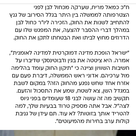
ח"כ כמאל מריח, שערקה מכחול לבן לפני
הצטרפותה לממשלה בין היתר בגלל הסירוב של גנץ
להתחייב לשנות את החוק, הזכירה ליו"ר כחול לבן
במהלך דברי ההסבר להצעה, את המפגש שלו עם
הדרוזים מחוץ לביתו ואת הבטחתו לתקן את החוק.
"ישראל הופכת מדינה דמוקרטית למדינה לאומנית",
אמרה. היא ציטטה את בגין וז'בוטינסקי שדיברו על
חשיבות השוויון וציינה כי "תיקון החוק עומד בהלימה
מול ערכיהם. אדוני ראש הממשלה, דיברת פעם עם
אזרח אחד שחש נפגע מהחוק הזה? במקום לשבת
במגדל השן, צא לשטח, שמע את התסכול והזעם.
תקשיב מה זה עושה לבני 18 שעומדים בפני גיוס
לצה"ל. אבל אתה מספיק טרוד בבעיות שלך, למה
להטריד אותך בזוטות? לא עוד. תם עידן של גניבת
קולות ערב בחירות מהמיעוטים".