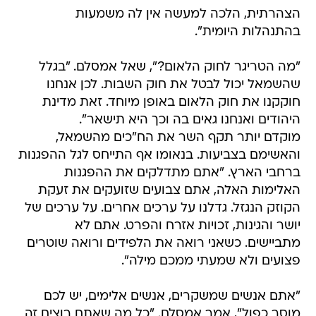
הצהרתית, הלכה למעשה אין לה משמעות
בהתנהלות היומית".
"מה הטריגר לחוק הלאום?", שאל אמסלם. "בגלל
שהשמאל יכול לבטל את חוק השבות. לכן אנחנו
חוקקנו את חוק הלאום באופן מיוחד. זאת מדינת
היהודים ואנחנו גאים בה וכך היא תישאר".
מוקדם יותר תקף השר את הח"כים מהשמאל,
והאשימם בצביעות. בנאומו אף התייחס לגל ההפגנות
ברחבי הארץ. "אתם מתדלקים את ההפגנות
האלימות האלה, אתם צבועים שזועקים את זעקת
הקוזק הנגזל. גדלנו על ערכים אחרים. על ערכים של
יושר והגינות, זכויות אזרח והפרט. אתם לא
מתביישים. כשאני רואה את הלפידים ורואה שוטרים
פצועים ולא שמעתי ממכם מילה".
"אתם אנשים שמשקרים, אנשים אלימים, יש לכם
מוסר כפול", אמר אמסלם. "כל מה שאתם רוצים זה