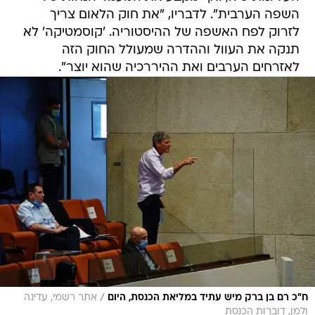
השפה הערבית". לדבריו, "את חוק הלאום צריך
לזרוק לפח האשפה של ההיסטוריה. 'קוסמטיקה' לא
תנקה את העוול וההדרה שמעולל החוק הזה
לאזרחים הערבים ואת ההיררכיה שהוא יוצר".
/
ח"כ רם בן ברק מיש עתיד במליאת הכנסת, היום
אתר רשמי, עדינה
ולמן, דוברות הכנסת