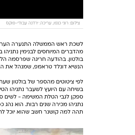
צילום: רוני כנפו, עריכה: ירדנה עבודי-פוקס
לשכת ראש הממשלה התנערה הערב 
מהדברים המיוחסים לבנימין נתניהו ב
בולטון. בהודעה חריגה שפרסמה הלש
הנשיא דונלד טראמפ, שמנהל את ה
בשיחה עם היועץ לשעבר נתניהו הטיל
ספקן לגבי הטלת המשימה - לשים ס
נתניהו מכירה שנים רבות. הוא נהג כפ
תהה למה קושנר חשב שהוא יוכל להצלי