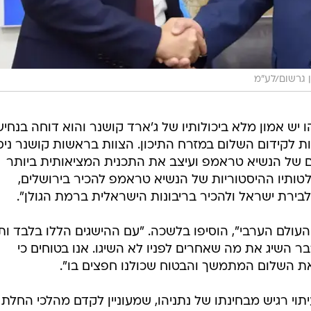
 גרשום/לע"מ
יש אמון מלא ביכולותיו של ג'ארד קושנר והוא דוחה בנחיש
ת לקידום השלום במזרח התיכון. הצוות בראשות קושנר ני
 של הנשיא טראמפ ועיצב את התכנית המציאותית ביותר
טותיו ההיסטוריות של הנשיא טראמפ להכיר בירושלים,
ירת ישראל ולהכיר בריבונות הישראלית ברמת הגולן".
 העולם הערבי", הוסיפו בלשכה. "עם ההישגים הללו בלבד ו
 השיג את מה שאחרים לפניו לא השיגו. אנו בטוחים כי
את השלום המתמשך והבטוח שכולנו חפצים בו".
וי רגיש מבחינתו של נתניהו, שמעוניין לקדם מהלכי החלת