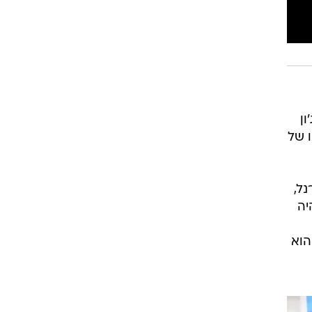
ן
 של
 סטריט ג'ורנל,
יה
הוא