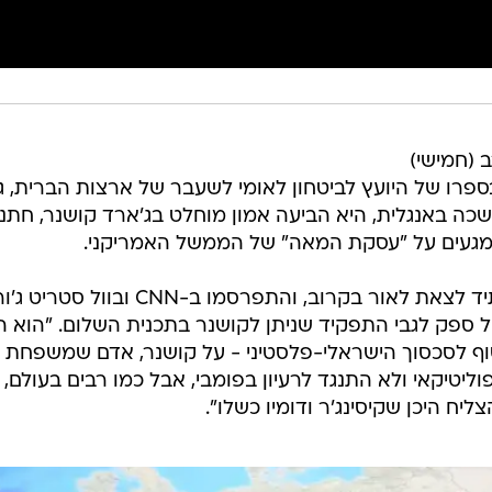
(חמישי)
ספרו של היועץ לביטחון לאומי לשעבר של ארצות הברית, ג'ו
כה באנגלית, היא הביעה אמון מוחלט בג'ארד קושנר, חתנו
מגעים על "עסקת המאה" של הממשל האמריקני.
לפי ציטוטים מהספר של בולטון שעתיד לצאת לאור בקרוב, והתפרסמו ב-CNN ובוול
 ספק לגבי התפקיד שניתן לקושנר בתכנית השלום. "הוא ה
וף לסכסוך הישראלי-פלסטיני - על קושנר, אדם שמשפחת
וליטיקאי ולא התנגד לרעיון בפומבי, אבל כמו רבים בעולם, 
ח היכן שקיסינג'ר ודומיו כשלו".