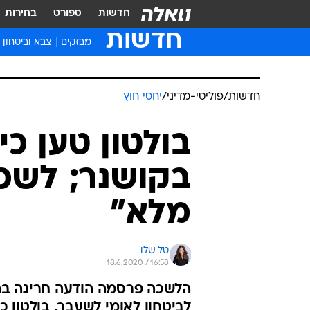
חדשות
ספורט
בחירות
חדשות
מבזקים
צבא וביטחון
חדשות
/
פוליטי-מדיני
/
יחסי חוץ
בולטון טען כי
בקושנר; לשכת
מלא"
טל שלו
18.6.2020 / 16:58
הלשכה פרסמה הודעה חריגה בה
לביטחון לאומי לשעבר. בולטון כ