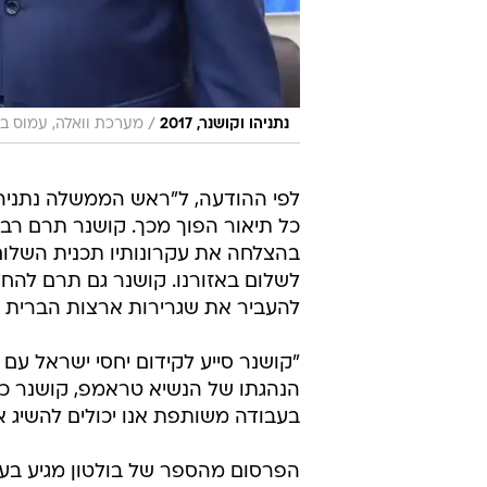
/
נתניהו וקושנר, 2017
מערכת וואלה, עמוס בן
לפי ההודעה, ל"ראש הממשלה נתניהו 
כל תיאור הפוך מכך. קושנר תרם רבו
בהצלחה את עקרונותיו תכנית השלום
לשלום באזורנו. קושנר גם תרם להחל
להעביר את שגרירות ארצות הברית לב
"קושנר סייע לקידום יחסי ישראל עם
הנהגתו של הנשיא טראמפ, קושנר כבר
בעבודה משותפת אנו יכולים להשיג 
הפרסום מהספר של בולטון מגיע בעית