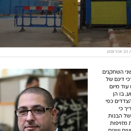
/
ניב אהרונסון
שני השחקנים
י דינם של
 עוד מיום
, בו הן
 16. מטיעוני הצדדים כפי
ך כי
של הבנות
 מזויפות
ים שונים.