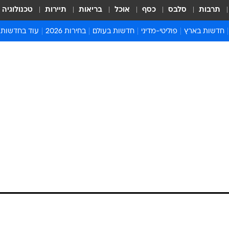
תרבות
סלבס
כסף
אוכל
בריאות
תיירות
טכנולוגיה
חדשות בארץ
פוליטי-מדיני
חדשות בעולם
בחירות 2026
עוד בחדשות
אירועים בארץ
פוליטיקה וממשל
המזרח התיכון
דעות ופרשנויו
חדשות פלילים ומשפט
יחסי חוץ
אירופה
סרי ושלזינגר
חינוך
אמריקה
פרויקטים מיוח
ישראלים בחו"ל
אסיה והפסיפיק
אסור לפספס
בריאות
אפריקה
מדע וסביבה
חברה ורווחה
הנחיות פיקוד 
ארכיון מדורים
זמני כניסת ש
לוח חופשות וח
לוח שנה
חדשות יהדות
חדשות המשפ