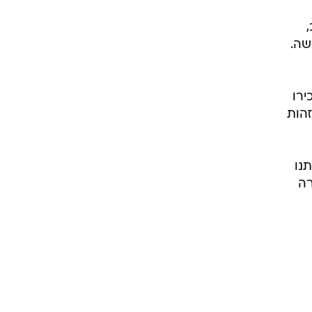
ב,
שה.
ירו
זהות
נו
רה