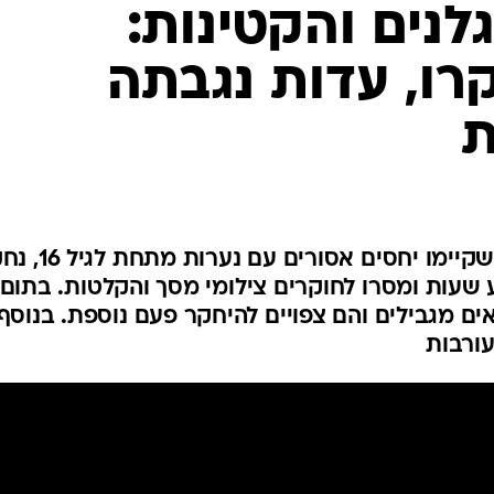
המייל האדום
נים והקטינות:
רו, עדות נגבתה
ת
שני שחקני מכבי ת"א החשודים שקיימו יחסים א
עות ומסרו לחוקרים צילומי מסך והקלטות. בתום
ם מגבילים והם צפויים להיחקר פעם נוספת. בנוסף,
ורבות