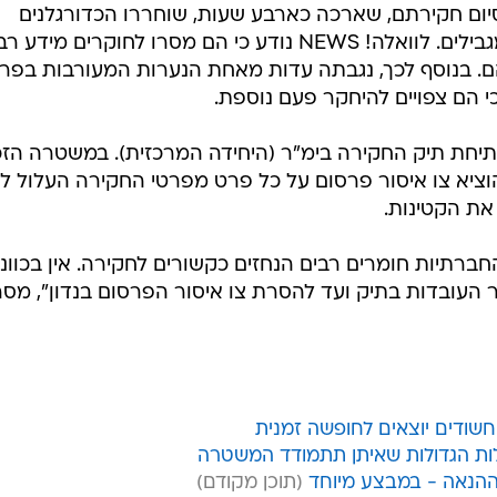
ם עם נערות מתחת לגיל 16. בסיום חקירתם, שארכה כארבע שעות, שוחררו הכדורגלנים
לביתם בערבות עצמית ללא תנאים מגבילים. לוואלה! NEWS נודע כי הם מסרו לחוקרים מידע ר
הם. בנוסף לכך, נגבתה עדות מאחת הנערות המעורבות בפר
 הם צפויים להיחקר פעם נוספת.
יחת תיק החקירה בימ"ר (היחידה המרכזית). במשטרה הזכ
וציא צו איסור פרסום על כל פרט מפרטי החקירה העלול ל
את הקטינות.
ברתיות חומרים רבים הנחזים כקשורים לחקירה. אין בכוונת
 העובדות בתיק ועד להסרת צו איסור הפרסום בנדון", מס
שודים יוצאים לחופשה זמנית
ות הגדולות שאיתן תתמודד המשטרה
ההנאה - במבצע מיוחד