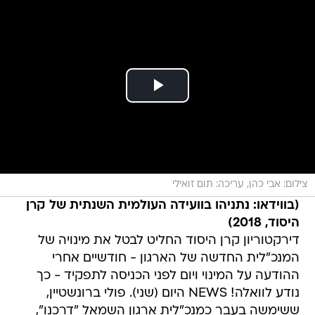
צילום: אבי כהן, עריכה: תום זואילי
(בווידאו: נתניהו בוועידה העולמית השנתית של קרן
היסוד, 2018)
דירקטוריון קרן היסוד החליט לבטל את מינויה של
המנכ"לית החדשה של הארגון - חודשיים אחרי
ההודעה על המינוי ויום לפני הכניסה לתפקיד - כך
נודע לוואלה! NEWS היום (שני). פולי ברונשטיין,
ששימשה בעבר כמנכ"לית ארגון השמאל "דרכנו",