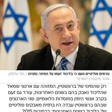
/
גורמים פוליטיים טענו כי בליכוד זעמו על המינוי. נתניהו
פול צלמים,
אוהד צויגנברג "הארץ"
רק שהמינוי של ברונשטיין, המזוהה עם ארגוני שמאל
שהליכוד נאבק בהם בשנים האחרונות, עורר גם זעם
בקרב אנשי הימין במוסדות הלאומיים. שני הארגונים
שבהם ברונשטיין עבדה היו בחזית מאבקים פוליטיים
של הליכוד בשנים האחרונות; בבחירות 2015