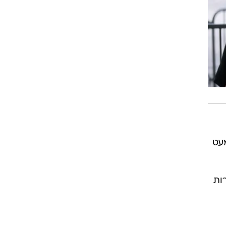
עט
ות