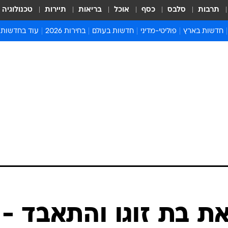
תרבות
סלבס
כסף
אוכל
בריאות
תיירות
טכנולוגיה
חדשות בארץ
פוליטי-מדיני
חדשות בעולם
בחירות 2026
עוד בחדשות
אירועים בארץ
פוליטיקה וממשל
המזרח התיכון
דעות ופרשנויו
חדשות פלילים ומשפט
יחסי חוץ
אירופה
סרי ושלזינגר
חינוך
אמריקה
פרויקטים מיוח
ישראלים בחו"ל
אסיה והפסיפיק
אסור לפספס
בריאות
אפריקה
מדע וסביבה
חברה ורווחה
הנחיות פיקוד 
ארכיון מדורים
זמני כניסת ש
לוח חופשות וח
לוח שנה
חדשות יהדות
ת בת זוגו והתאבד -
חדשות המשפ