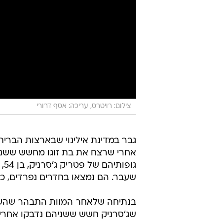
צילום: רויטרס, עריכה: אסף דרורי
גבר במדינת אילינוי שבארצות הברי
אחרי שרצח את בת זוגו מחשש ששניה
שעבר. הם נמצאו בחדרים נפרדים, כ
בנתיחה שלאחר המוות התבהר שהשניי
שג'סרניק חשש ששניהם נדבקו אחרי ש