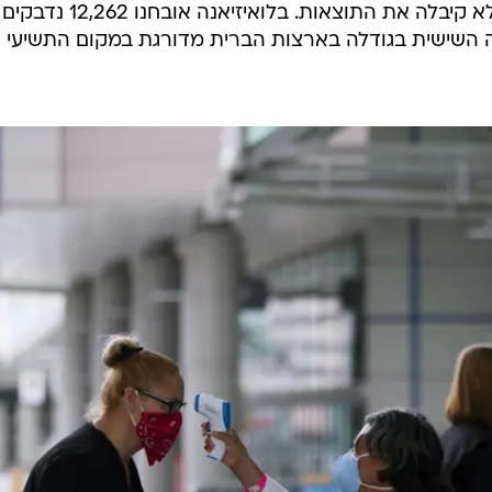
שלה, וקרובי משפחה סבורים שהיא לא קיבלה את התוצאות. בלואיזיאנה אובחנו 12,262 נדבקים
307 מתים. המדינה השישית בגודלה בארצות הברית מדורגת במקום התשיעי